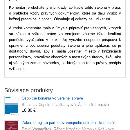
Komentár je obohatený o príklady aplikácie tohto zákona v praxi,
o praktické vzory právnych dokumentov, ktoré sa dajú využiť v
bežnej pracovnej činnosti. Obsahuje aj odkazy na judikatúru.
Autorka komentára mala v úmysle pripraviť pre všetkých, ktorých
sa zákon o výkone práce vo verejnom záujme týka, kvalitnú
pomôcku využiteľnú v praxi. Jej využitie nesporne prispieva k
správnemu pochopeniu podstaty zákona a jeho aplikácii, čo je
dostatočný dôvod, aby si našla „čestné" miesto v knižniciach
personalistov, právnikov obecných a mestských úradov, škôl, ako
aj všetkých zamestnávateľov, na ktorých sa tento právny predpis
vzťahuje.
Súvisiace produkty
Osobitné konania vo verejnej správe
Branislav Cepek, Lilla Garayová, Žaneta Surmajová
18,80 €
Zákon o registri partnerov verejného sektora - komentár
Pavol Vargaeštok, Róbert Hronček, Veronika Košíková