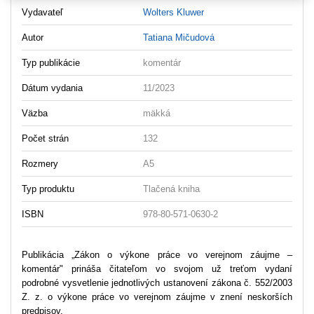
Vydavateľ
Wolters Kluwer
Autor
Tatiana Mičudová
Typ publikácie
komentár
Dátum vydania
11/2023
Väzba
mäkká
Počet strán
132
Rozmery
A5
Typ produktu
Tlačená kniha
ISBN
978-80-571-0630-2
Publikácia „Zákon o výkone práce vo verejnom záujme –
komentár" prináša čitateľom vo svojom už treťom vydaní
podrobné vysvetlenie jednotlivých ustanovení zákona č. 552/2003
Z. z. o výkone práce vo verejnom záujme v znení neskorších
predpisov.