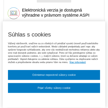
Elektronická verzia je dostupná
výhradne v právnom systéme ASPI
Súhlas s cookies
13,40 €
Tlačená kniha
Na sklade
- expedujeme ihneď. U vás do 3 prac. dní
Vážený návštevník, snažíme sa zo všetkých síl prinášať vysokú úroveň používateľského
komfortu pri používaní našich webstránok. Medzi základné predpoklady patrí napr. aby
Upozorňujeme, že v období od 1. 8. do 21. 8. z technických
správne fungovalo vyhľadávanie, aby sme vás neobťažovali nevhodnou reklamou alebo aby
dôvodov nemôžeme vystavovať daňové doklady. Budú vám
sme mali dostatok podnetov, ako web vylepšovať. Preto od Vás potrebujeme súhlas so
zaslané dodatočne e‑mailom.
spracovaním súborov cookies, t. j. malých súborov, ktoré sa dočasne ukladajú vo vašom
prehliadači. Vopred ďakujeme za udelenie súhlasu. Dáta využijeme na zlepšovanie našich
služieb a prispôsobenie obsahu webu priamo Vám na mieru.
Viac informácií
ks
Vložiť do košíka
Odmietnut nepovinné súbory cookie
Ceny sú vrátane DPH
Na stiahnutie
Prijať všetky súbory cookie
Ukážka
Obsah
Nastavenia súborov cookie