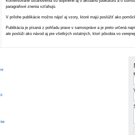
Komentované ustanovenia sú doplnené aj o aktuálnu judikatúru a o súvisia
paragrafové znenia vzťahujú.
V prílohe publikácie možno nájsť aj vzory, ktoré majú poslúžiť ako pomôck
Publikácia je písaná z pohľadu praxe v samospráve a je preto určená n
ale poslúži ako návod aj pre všetkých ostatných, ktorí pôsobia vo verejn
ve
ii
nie