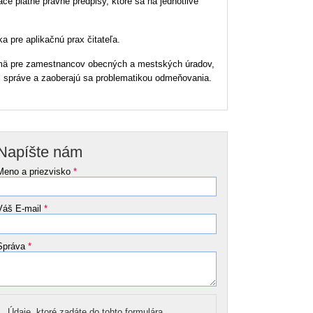
ce platné právne predpisy, ktoré sa na jednotlivé
a pre aplikačnú prax čitateľa.
ajmä pre zamestnancov obecných a mestských úradov,
ej správe a zaoberajú sa problematikou odmeňovania.
Napíšte nám
Meno a priezvisko
*
Váš E-mail
*
Správa
*
Údaje, ktoré zadáte do tohto formulára