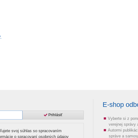
.
E-shop odbor
Prihlásiť
Vyberte si z pon
verejnej správy
Autormi publikác
ľujete svoj súhlas so spracovaním
správe a samos
formácie o spracovaní osobných údajov