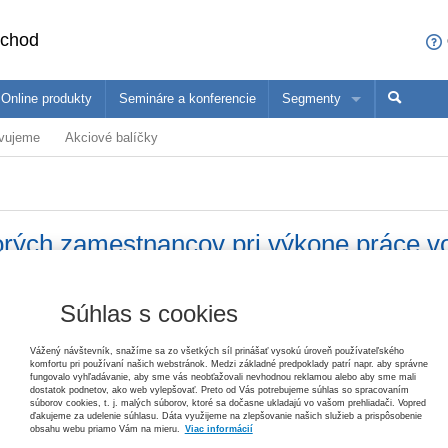
bchod
Online produkty
Semináre a konferencie
Segmenty
avujeme
Akciové balíčky
sa čo ponúkame profesionálom z vašej oblasti
ané produkty
Trh práce v ekonomických súvislostiach, 2. vydanie
Paulína Mihaľová, Janka Kottulová, Magdaléna Musilová, Michal Pálení
konómovia
Pedagógovia
Ma
25,20 €
rých zamestnancov pri výkone práce v
Zákon o priestupkoch – komentár, 3. vydanie
Helena Spišiaková
79,80 €
Súhlas s cookies
Vydavateľ
Wolters Kluwer
T
Ochrana základných práv
Vážený návštevník, snažíme sa zo všetkých síl prinášať vysokú úroveň používateľského
Tomáš Ľalík, Ján Svák, Lívia Trellová, Vincent Bujňák
komfortu pri používaní našich webstránok. Medzi základné predpoklady patrí napr. aby správne
Autor
Zuzana Dianová
26,40 €
fungovalo vyhľadávanie, aby sme vás neobťažovali nevhodnou reklamou alebo aby sme mali
dostatok podnetov, ako web vylepšovať. Preto od Vás potrebujeme súhlas so spracovaním
súborov cookies, t. j. malých súborov, ktoré sa dočasne ukladajú vo vašom prehliadači. Vopred
Edícia
Praktické komentáre
ďakujeme za udelenie súhlasu. Dáta využijeme na zlepšovanie našich služieb a prispôsobenie
Pracovné právo v poznámkach s príkladmi, 3. vydanie
obsahu webu priamo Vám na mieru.
Viac informácií
Jana Žuľová, Marcel Dolobáč, Monika Minčičová
Typ publikácie
komentár