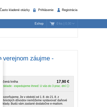
Často kladené otázky
Prihlásenie
Registrácia
0 ks
|
0,00
Eshop
k
nažéri
Verejná správa
o verejnom záujme -
17,90 €
lačená kniha
Na sklade
- expedujeme ihneď. U vás do 3 prac. dní
Upozorňujeme, že v období od 1. 8. do 21. 8. z
technických dôvodov nemôžeme vystavovať daňové
doklady. Budú vám zaslané dodatočne e‑mailom.