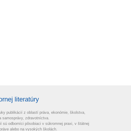
nej literatúry
uky publikácií z oblastí práva, ekonómie, školstva,
 a samosprávy, zdravotníctva.
ií sú odborníci pôsobiaci v súkromnej praxi, v štátnej
práve alebo na vysokých školách.