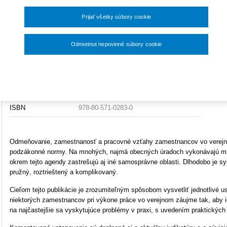
33,60 €
Dátum vydania
10/2020
Prijať všetky súbory cookie
Väzba
mäkká
Odmietnut nepovinné súbory cookie
Na s
Počet strán
172
Nastavenia súborov cookie
Uk
Rozmery
A5 (148x210mm)
O
Typ produktu
Tlačená kniha
ISBN
978-80-571-0283-0
Odmeňovanie, zamestnanosť a pracovné vzťahy zamestnancov vo verejnej
podzákonné normy. Na mnohých, najmä obecných úradoch vykonávajú mz
okrem tejto agendy zastrešujú aj iné samosprávne oblasti. Dlhodobo je 
pružný, roztrieštený a komplikovaný.
Cieľom tejto publikácie je zrozumiteľným spôsobom vysvetliť jednotlivé 
niektorých zamestnancov pri výkone práce vo verejnom záujme tak, aby ich
na najčastejšie sa vyskytujúce problémy v praxi, s uvedením praktických 