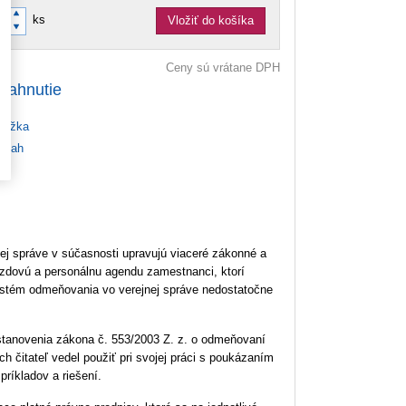
ks
Vložiť do košíka
Ceny sú vrátane DPH
tiahnutie
ážka
bsah
 správe v súčasnosti upravujú viaceré zákonné a
dovú a personálnu agendu zamestnanci, ktorí
systém odmeňovania vo verejnej správe nedostatočne
ustanovenia zákona č. 553/2003 Z. z. o odmeňovaní
 čitateľ vedel použiť pri svojej práci s poukázaním
príkladov a riešení.