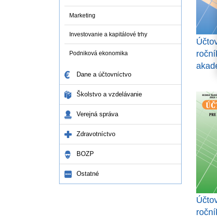
Marketing
Investovanie a kapitálové trhy
Účtov
ročn
Podniková ekonomika
akad
Dane a účtovníctvo
Školstvo a vzdelávanie
Verejná správa
Zdravotníctvo
BOZP
Ostatné
Účtov
ročn