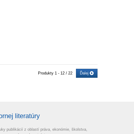
Produkty
1 - 12 / 22
Ďalej
nej literatúry
uky publikácií z oblastí práva, ekonómie, školstva,