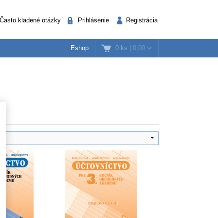
Často kladené otázky
Prihlásenie
Registrácia
0 ks
|
0,00
Eshop
k
nažéri
Verejná správa