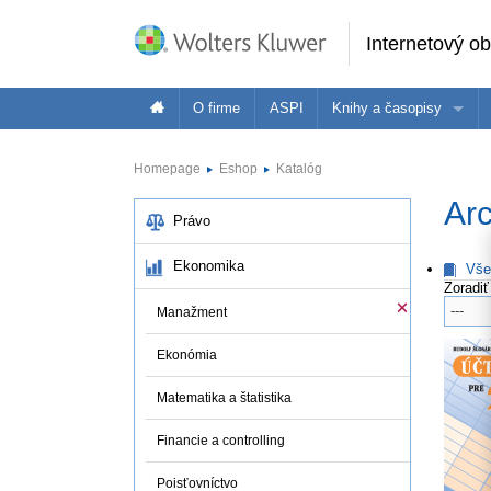
Internetový o
O firme
ASPI
Knihy a časopisy
Oblasť
Ponuka Wolters Kluwer je široká - pozrite 
Vybr
Homepage
Eshop
Katalóg
Právo
Arc
Právo
Ekonomika
Právnici
E
Dane a účtovníctvo
Ekonomika
Vše
Zoradiť
Verejná správa
Manažment
Školstvo a vzdelávanie
Zdravotníctvo
Ekonómia
BOZP
Matematika a štatistika
ASPI Akadémia
Financie a controlling
Poisťovníctvo