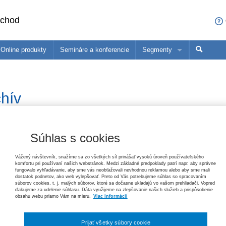
bchod
Online produkty
Semináre a konferencie
Segmenty
sa čo ponúkame profesionálom z vašej oblasti
ané produkty
Trh práce v ekonomických súvislostiach, 2. vydanie
hív
Paulína Mihaľová, Janka Kottulová, Magdaléna Musilová, Michal Pálení
konómovia
Pedagógovia
Ma
25,20 €
tky produkty
Zákon o priestupkoch – komentár, 3. vydanie
 podľa:
Súhlas s cookies
Helena Spišiaková
79,80 €
Vážený návštevník, snažíme sa zo všetkých síl prinášať vysokú úroveň používateľského
komfortu pri používaní našich webstránok. Medzi základné predpoklady patrí napr. aby správne
fungovalo vyhľadávanie, aby sme vás neobťažovali nevhodnou reklamou alebo aby sme mali
Ochrana základných práv
dostatok podnetov, ako web vylepšovať. Preto od Vás potrebujeme súhlas so spracovaním
Tomáš Ľalík, Ján Svák, Lívia Trellová, Vincent Bujňák
súborov cookies, t. j. malých súborov, ktoré sa dočasne ukladajú vo vašom prehliadači. Vopred
26,40 €
ďakujeme za udelenie súhlasu. Dáta využijeme na zlepšovanie našich služieb a prispôsobenie
obsahu webu priamo Vám na mieru.
Viac informácií
Pracovné právo v poznámkach s príkladmi, 3. vydanie
Prijať všetky súbory cookie
Jana Žuľová, Marcel Dolobáč, Monika Minčičová