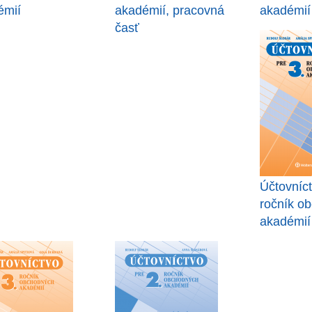
émií
akadémií, pracovná
akadémií
časť
Účtovníct
ročník o
akadémií