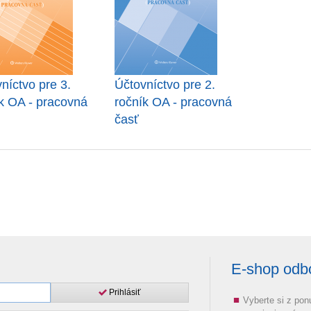
níctvo pre 3.
Účtovníctvo pre 2.
k OA - pracovná
ročník OA - pracovná
časť
E-shop odbor
Prihlásiť
Vyberte si z pon