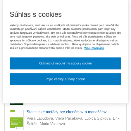
35,28 €
Balíček
Súhlas s cookies
Ušetríte 6,22 €
Na sklade
- expedujeme ihneď. U vás do 3
Pôvodne 41,50 €
prac. dní
Vážený návštevník, snažíme sa zo všetkých síl prinášať vysokú úroveň používateľského
komfortu pri používaní našich webstránok. Medzi základné predpoklady patrí napr. aby
správne fungovalo vyhľadávanie, aby sme vás neobťažovali nevhodnou reklamou alebo aby
Upozorňujeme, že v období od 1. 8. do 21. 8. z technických
sme mali dostatok podnetov, ako web vylepšovať. Preto od Vás potrebujeme súhlas so
dôvodov nemôžeme vystavovať daňové doklady. Budú vám
spracovaním súborov cookies, t. j. malých súborov, ktoré sa dočasne ukladajú vo vašom
zaslané dodatočne e‑mailom.
prehliadači. Vopred ďakujeme za udelenie súhlasu. Dáta využijeme na zlepšovanie našich
služieb a prispôsobenie obsahu webu priamo Vám na mieru.
Viac informácií
ks
Vložiť do košíka
Odmietnut nepovinné súbory cookie
Ceny sú vrátane DPH
Balíček
Prijať všetky súbory cookie
Štatistické metódy pre ekonómov - zbierka
Nastavenia súborov cookie
Erik Šoltés a kolektív
Štatistické metódy pre ekonómov a manažérov
Viera Labudová, Viera Pacáková, Ľubica Sipková, Erik
Šoltés, Mária Vojtková