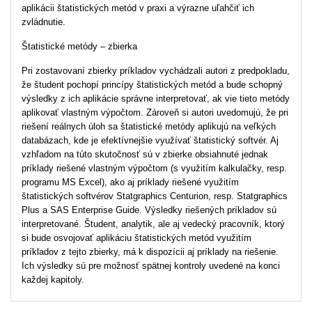
aplikácii štatistických metód v praxi a výrazne uľahčiť ich
zvládnutie.
Štatistické metódy – zbierka
Pri zostavovaní zbierky príkladov vychádzali autori z predpokladu,
že študent pochopí princípy štatistických metód a bude schopný
výsledky z ich aplikácie správne interpretovať, ak vie tieto metódy
aplikovať vlastným výpočtom. Zároveň si autori uvedomujú, že pri
riešení reálnych úloh sa štatistické metódy aplikujú na veľkých
databázach, kde je efektívnejšie využívať štatistický softvér. Aj
vzhľadom na túto skutočnosť sú v zbierke obsiahnuté jednak
príklady riešené vlastným výpočtom (s využitím kalkulačky, resp.
programu MS Excel), ako aj príklady riešené využitím
štatistických softvérov Statgraphics Centurion, resp. Statgraphics
Plus a SAS Enterprise Guide. Výsledky riešených príkladov sú
interpretované. Študent, analytik, ale aj vedecký pracovník, ktorý
si bude osvojovať aplikáciu štatistických metód využitím
príkladov z tejto zbierky, má k dispozícii aj príklady na riešenie.
Ich výsledky sú pre možnosť spätnej kontroly uvedené na konci
každej kapitoly.