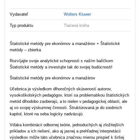
Vydavateľ
Wolters Kluwer
Typ produktu
Tlačená kniha
Štatistické metódy pre ekonómov a manažérov + Štatistické
metódy – zbierka
Rozvíjajte svoje analytické schopnosti s naším balíčkom
Štatistické metódy a investujte tak do svojej budúcnosti!
Štatistické metódy pre ekonómov a manažérov
Učebnica je výsledkom dlhoročných skúseností autorov,
vysokoškolských pedagógov, ktorí sa problematikou štatistických
metód dlhodobo zaoberajú, a to nielen v pedagogickej oblasti, ale
aj vo svojej výskumnej činnosti. Štruktúrovaná je do siedmich
kapitol, ktoré na seba logicky nadväzujú.
Vďaka kombinácii odbornej teórie, jednoduchých aj zložitejších
príkladov a ich riešení, ako aj jasnej a prehľadnej interpretácii
výsledkov môže táto učebnica značnou mierou prispieť k širšej