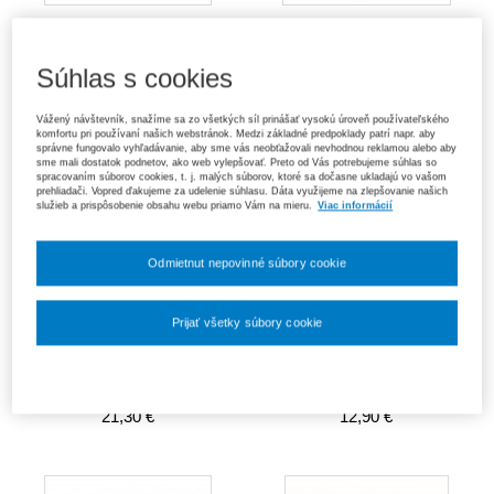
Finančný systém. Praktikum
Finančný systém
13,60 €
27,90 €
Súhlas s cookies
Vážený návštevník, snažíme sa zo všetkých síl prinášať vysokú úroveň používateľského
komfortu pri používaní našich webstránok. Medzi základné predpoklady patrí napr. aby
správne fungovalo vyhľadávanie, aby sme vás neobťažovali nevhodnou reklamou alebo aby
sme mali dostatok podnetov, ako web vylepšovať. Preto od Vás potrebujeme súhlas so
spracovaním súborov cookies, t. j. malých súborov, ktoré sa dočasne ukladajú vo vašom
prehliadači. Vopred ďakujeme za udelenie súhlasu. Dáta využijeme na zlepšovanie našich
služieb a prispôsobenie obsahu webu priamo Vám na mieru.
Viac informácií
Odmietnut nepovinné súbory cookie
Prijať všetky súbory cookie
Nastavenia súborov cookie
Rozpočtová teória, politika a
Rozpočtová teória a politika -
prax, 3. vydanie
pomôcka k seminárom
21,30 €
12,90 €