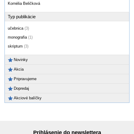
Kornélia Beličková
Typ publikácie
učebnica
(3)
monografia
(1)
skriptum
(3)
Novinky
Akcia
Pripravujeme
Dopredaj
Akciové balíčky
Prihlásenie do newslettera