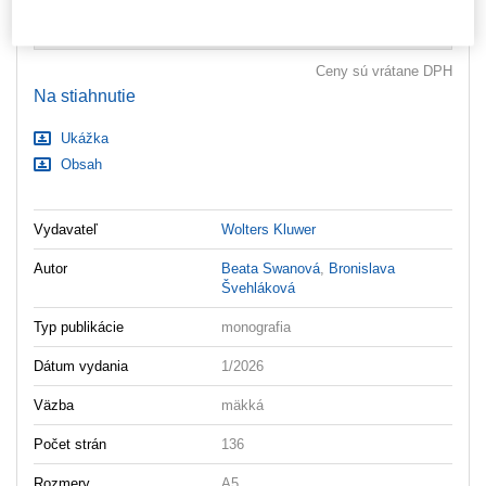
Nastavenia súborov cookie
ks
Vložiť do košíka
Ceny sú vrátane DPH
Na stiahnutie
Ukážka
Obsah
Vydavateľ
Wolters Kluwer
Autor
Beata Swanová
,
Bronislava
Švehláková
Typ publikácie
monografia
Dátum vydania
1/2026
Väzba
mäkká
Počet strán
136
Rozmery
A5