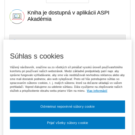
Kniha je dostupná v aplikácii ASPI
Akadémia
16,80 €
Tlačená kniha
Na sklade
- expedujeme ihneď. U vás do 3 prac. dní
Súhlas s cookies
119,70 €
Predplatné 6 mesiacov ASPI Akadémia
V predaji
Vážený návštevník, snažíme sa zo všetkých síl prinášať vysokú úroveň používateľského
komfortu pri používaní našich webstránok. Medzi základné predpoklady patrí napr. aby
E-kniha je dostupná výhradne prostredníctvom aplikácie ASPI
správne fungovalo vyhľadávanie, aby sme vás neobťažovali nevhodnou reklamou alebo aby
Akadémia.
Čo je ASPI Akadémia?
sme mali dostatok podnetov, ako web vylepšovať. Preto od Vás potrebujeme súhlas so
spracovaním súborov cookies, t. j. malých súborov, ktoré sa dočasne ukladajú vo vašom
prehliadači. Vopred ďakujeme za udelenie súhlasu. Dáta využijeme na zlepšovanie našich
189,00 €
Predplatné 12 mesiacov ASPI Akadémia
služieb a prispôsobenie obsahu webu priamo Vám na mieru.
Viac informácií
V predaji
E-kniha je dostupná výhradne prostredníctvom aplikácie ASPI
Akadémia.
Čo je ASPI Akadémia?
Odmietnut nepovinné súbory cookie
Upozorňujeme, že v období od 1. 8. do 21. 8. z technických
Prijať všetky súbory cookie
dôvodov nemôžeme vystavovať daňové doklady. Budú vám
zaslané dodatočne e‑mailom.