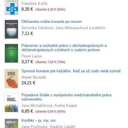
František Kutlík
8,35 €
Ušetríte 8,35 €
(50%)
Občianske súdne konanie po novom
Dominika Vokálová, Jana Mitterpachová a kolektív
7,11 €
Právomoc a rozhodné právo v obchodnoprávnych a
občianskoprávnych vzťahoch s cudzím prvkom
Pavel Lacko
3,27 €
Ušetríte 7,63 €
(70%)
Sporové konanie pre každého. Keď sa už súdu nedá vyhnúť
Marek Benedik
24,21 €
Prípadové štúdie z európskeho medzinárodného práva
súkromného
Jana Michaličková, Andrej Karpat
6,65 €
Ušetríte 6,65 €
(50%)
Konflikt – ja, my, oni
Jana Pružinská, Vladimír Labáth