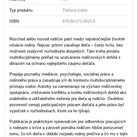
Typ produktu
Tlačená kniha
ISBN
978-80-571-0823-8
Rozchod alebo rozvod rodičov patrí medzi najnáročnejšie životné
situácie rodiny. Najviac pritom zasahuje dieťa – často ticho, bez
možnosti ovplyvniť rozhodnutia dospelých. Táto kniha prináša
multidisciplinárny pohľad na uzatváranie rodičovských dohôd s
dôrazom na ochranu najlepšieho záujmu dieťaťa.
Prepája poznatky mediácie, psychológie, sociálnej práce a
rodinného práva a zasadzuje ich do kontextu multidisciplinárneho
prístupu súdov. Autorky sa zameriavajú na význam rodičovskej
spolupráce, znižovanie konfliktu a tvorbu rodičovských dohôd ako
stabilného a udržateľného riešenia pre dieťa aj rodičov. Osobitnú
pozornosť venujú participačným právam dieťaťa a jeho právu byť
vypočuté v rozhodnutiach, ktoré sa ho týkajú.
Publikácia je praktickým sprievodcom pre odborníkov pracujúcich
s rodinami v kríze a zároveň pomáha rodičom hlbšie porozumieť
tomu, čo ich dieťa v období rozpadu rodiny prežíva a čo mu v tejto