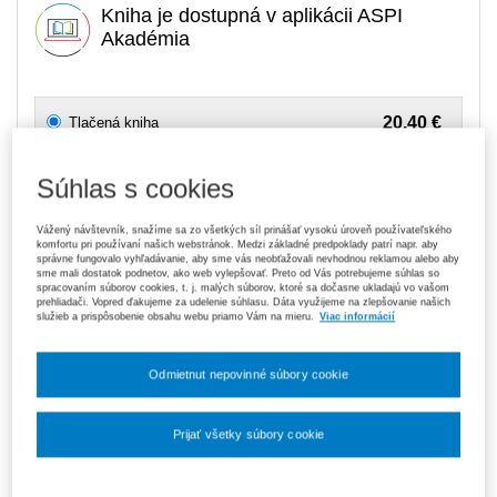
Kniha je dostupná v aplikácii ASPI
Akadémia
20,40 €
Tlačená kniha
Na sklade
- expedujeme ihneď. U vás do 3 prac. dní
Súhlas s cookies
119,70 €
Predplatné 6 mesiacov ASPI Akadémia
V predaji
Vážený návštevník, snažíme sa zo všetkých síl prinášať vysokú úroveň používateľského
E-kniha je dostupná výhradne prostredníctvom aplikácie ASPI
komfortu pri používaní našich webstránok. Medzi základné predpoklady patrí napr. aby
Akadémia.
Čo je ASPI Akadémia?
správne fungovalo vyhľadávanie, aby sme vás neobťažovali nevhodnou reklamou alebo aby
sme mali dostatok podnetov, ako web vylepšovať. Preto od Vás potrebujeme súhlas so
spracovaním súborov cookies, t. j. malých súborov, ktoré sa dočasne ukladajú vo vašom
189,00 €
Predplatné 12 mesiacov ASPI Akadémia
prehliadači. Vopred ďakujeme za udelenie súhlasu. Dáta využijeme na zlepšovanie našich
služieb a prispôsobenie obsahu webu priamo Vám na mieru.
Viac informácií
V predaji
E-kniha je dostupná výhradne prostredníctvom aplikácie ASPI
Akadémia.
Čo je ASPI Akadémia?
Odmietnut nepovinné súbory cookie
Upozorňujeme, že v období od 1. 8. do 21. 8. z technických
dôvodov nemôžeme vystavovať daňové doklady. Budú vám
Prijať všetky súbory cookie
zaslané dodatočne e‑mailom.
ks
Vložiť do košíka
Nastavenia súborov cookie