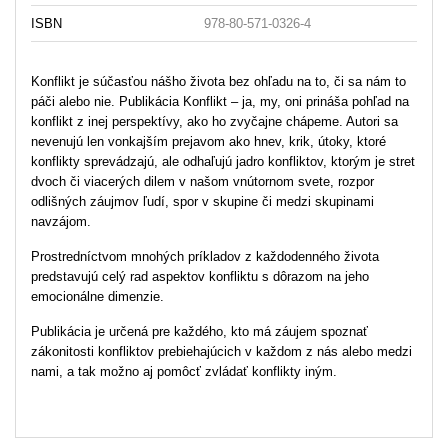
ISBN
978-80-571-0326-4
Konflikt je súčasťou nášho života bez ohľadu na to, či sa nám to
páči alebo nie. Publikácia Konflikt – ja, my, oni prináša pohľad na
konflikt z inej perspektívy, ako ho zvyčajne chápeme. Autori sa
nevenujú len vonkajším prejavom ako hnev, krik, útoky, ktoré
konflikty sprevádzajú, ale odhaľujú jadro konfliktov, ktorým je stret
dvoch či viacerých dilem v našom vnútornom svete, rozpor
odlišných záujmov ľudí, spor v skupine či medzi skupinami
navzájom.
Prostredníctvom mnohých príkladov z každodenného života
predstavujú celý rad aspektov konfliktu s dôrazom na jeho
emocionálne dimenzie.
Publikácia je určená pre každého, kto má záujem spoznať
zákonitosti konfliktov prebiehajúcich v každom z nás alebo medzi
nami, a tak možno aj pomôcť zvládať konflikty iným.