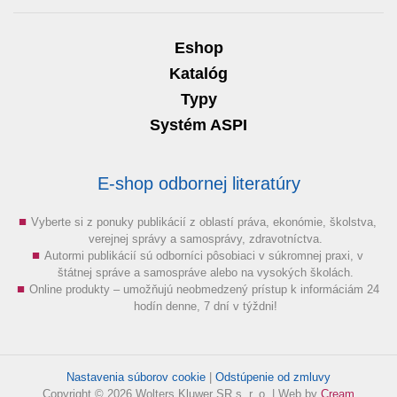
Eshop
Katalóg
Typy
Systém ASPI
E-shop odbornej literatúry
Vyberte si z ponuky publikácií z oblastí práva, ekonómie, školstva,
verejnej správy a samosprávy, zdravotníctva.
Autormi publikácií sú odborníci pôsobiaci v súkromnej praxi, v
štátnej správe a samospráve alebo na vysokých školách.
Online produkty – umožňujú neobmedzený prístup k informáciám 24
hodín denne, 7 dní v týždni!
Nastavenia súborov cookie
|
Odstúpenie od zmluvy
Copyright © 2026 Wolters Kluwer SR s. r. o. | Web by
Cream