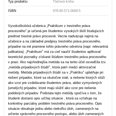
Typ produktu
Tlačená kniha
ISBN
978-80-571-0668-5
Vysokoškolská učebnica „Praktikum z trestného práva
procesného" je určená pre študentov vysokých škôl študujúcich
predmet trestné právo procesné. Vecne nadväzuje najmä na
učebnice a na základné predpisy trestného práva procesného,
prípadne na iné pramene tohto právneho odvetvia (napr. relevantná
judikatúra). „Praktikum" má za cieľ naučiť študentov aplikovať
teoretické poznatky získané štúdiom trestného práva procesného
v praxi. Ako najvhodnejšia metóda sa na tento účel osvedčila tzv.
„metóda prípadových štúdií", ktorá patrí medzi aktivizačné
metódy. Metóda prípadových štúdií sa v „Praktiku" uplatňuje pri
riešení prípadov, ktoré sa skutočne stali, a riešenie ktorých slúži
ako vzor pre vzdelávanie študentov práva, alebo vymyslených
(umelých) prípadov, ktoré majú slúžiť ako vzor pre riešenie
podobných prípadov. Podstata tejto metódy spočíva v tom, že
študenti dostanú opis určitej situácie , ktorá sa vzťahuje na
konkrétny parciálny problém trestného práva procesného. Opis
situácie obsahuje jednu alebo niekoľko úloh, zameraných na
určenie správneho procesného postupu, alebo úloh zameraných