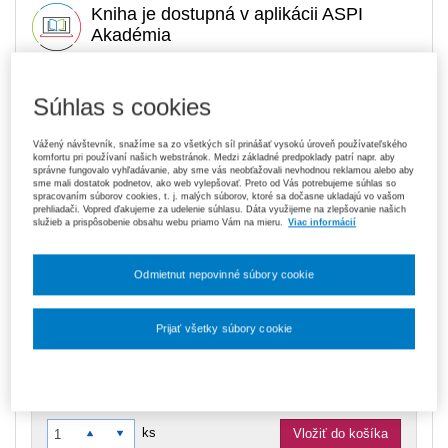
Kniha je dostupná v aplikácii ASPI
Akadémia
Súhlas s cookies
22,50 €
Tlačená kniha
Na sklade
- expedujeme ihneď. U vás do 3 prac. dní
Vážený návštevník, snažíme sa zo všetkých síl prinášať vysokú úroveň používateľského
komfortu pri používaní našich webstránok. Medzi základné predpoklady patrí napr. aby
správne fungovalo vyhľadávanie, aby sme vás neobťažovali nevhodnou reklamou alebo aby
119,70 €
Predplatné 6 mesiacov ASPI Akadémia
sme mali dostatok podnetov, ako web vylepšovať. Preto od Vás potrebujeme súhlas so
V predaji
spracovaním súborov cookies, t. j. malých súborov, ktoré sa dočasne ukladajú vo vašom
E-kniha je dostupná výhradne prostredníctvom aplikácie ASPI
prehliadači. Vopred ďakujeme za udelenie súhlasu. Dáta využijeme na zlepšovanie našich
služieb a prispôsobenie obsahu webu priamo Vám na mieru.
Viac informácií
Akadémia.
Čo je ASPI Akadémia?
189,00 €
Predplatné 12 mesiacov ASPI Akadémia
Odmietnut nepovinné súbory cookie
V predaji
E-kniha je dostupná výhradne prostredníctvom aplikácie ASPI
Akadémia.
Čo je ASPI Akadémia?
Prijať všetky súbory cookie
Upozorňujeme, že v období od 1. 8. do 21. 8. z technických
Nastavenia súborov cookie
dôvodov nemôžeme vystavovať daňové doklady. Budú vám
zaslané dodatočne e‑mailom.
ks
Vložiť do košíka