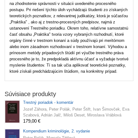
na zhodnotenie správnosti v situácii uvedeného procesného
postupu. Pri riešení týchto úloh vychádzajú študenti zo získaných
teoretických poznatkov, z relevantnej judikatúry, ktorá je súčasťou
„Praktika" , ako aj z trestno-procesných predpisov, najmä z
ustanovení Trestného poriadku. Okrem toho, relatívne samostatnú
časť obsahu „Praktika" tvoria vzory vybraných rozhodnutí, ktoré
orgány činné v trestnom konaní a súdy používajú pri meritórnom
alebo inom zásadnom rozhodovaní v trestnom konaní. Výhodou a
prínosom metódy prípadových štúdií pri výučbe trestného práva
procesného je to, že predpokladá aktívnu účasť a vyžaduje tvorivé
myslenie študentov. Tí sa tak učia aplikovať teoretické poznatky,
ktoré získali predchádzajúcim štúdiom, na konkrétny prípad.
Súvisiace produkty
Trestný poriadok - komentár
Jozef Záhora, Peter Polák, Peter Štift, Ivan Šimovček, Eva
Szabová, Adrián Jalč, Miloš Deset, Miroslava Vráblová
179,00 €
Kompendium kriminológie, 2. vydanie
Peter Polák, Marcela Tittlová