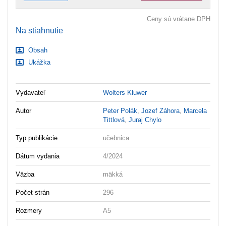
Ceny sú vrátane DPH
Na stiahnutie
Obsah
Ukážka
Vydavateľ
Wolters Kluwer
Autor
Peter Polák
,
Jozef Záhora
,
Marcela
Tittlová
,
Juraj Chylo
Typ publikácie
učebnica
Dátum vydania
4/2024
Väzba
mäkká
Počet strán
296
Rozmery
A5