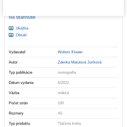
Nastavenia súborov cookie
Ceny sú vrátane DPH
Na stiahnutie
Ukážka
Obsah
Vydavateľ
Wolters Kluwer
Autor
Zdenka Matulová Juríková
Typ publikácie
monografia
Dátum vydania
6/2022
Väzba
mäkká
Počet strán
100
Rozmery
A5
Typ produktu
Tlačená kniha