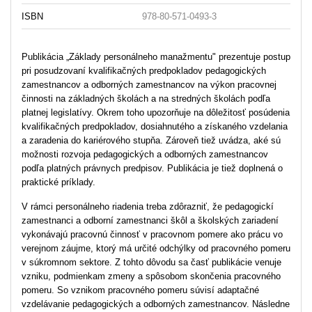
ISBN
978-80-571-0493-3
Publikácia „Základy personálneho manažmentu" prezentuje postup
pri posudzovaní kvalifikačných predpokladov pedagogických
zamestnancov a odborných zamestnancov na výkon pracovnej
činnosti na základných školách a na stredných školách podľa
platnej legislatívy. Okrem toho upozorňuje na dôležitosť posúdenia
kvalifikačných predpokladov, dosiahnutého a získaného vzdelania
a zaradenia do kariérového stupňa. Zároveň tiež uvádza, aké sú
možnosti rozvoja pedagogických a odborných zamestnancov
podľa platných právnych predpisov. Publikácia je tiež doplnená o
praktické príklady.
V rámci personálneho riadenia treba zdôrazniť, že pedagogickí
zamestnanci a odborní zamestnanci škôl a školských zariadení
vykonávajú pracovnú činnosť v pracovnom pomere ako prácu vo
verejnom záujme, ktorý má určité odchýlky od pracovného pomeru
v súkromnom sektore. Z tohto dôvodu sa časť publikácie venuje
vzniku, podmienkam zmeny a spôsobom skončenia pracovného
pomeru. So vznikom pracovného pomeru súvisí adaptačné
vzdelávanie pedagogických a odborných zamestnancov. Následne