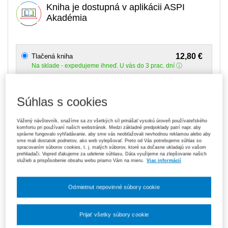
Kniha je dostupná v aplikácii ASPI
Akadémia
12,80 €
Tlačená kniha
Na sklade
- expedujeme ihneď. U vás do 3 prac. dní
119,70 €
Predplatné 6 mesiacov ASPI Akadémia
Súhlas s cookies
V predaji
E-kniha je dostupná výhradne prostredníctvom aplikácie ASPI
Akadémia.
Čo je ASPI Akadémia?
Vážený návštevník, snažíme sa zo všetkých síl prinášať vysokú úroveň používateľského
komfortu pri používaní našich webstránok. Medzi základné predpoklady patrí napr. aby
správne fungovalo vyhľadávanie, aby sme vás neobťažovali nevhodnou reklamou alebo aby
189,00 €
Predplatné 12 mesiacov ASPI Akadémia
sme mali dostatok podnetov, ako web vylepšovať. Preto od Vás potrebujeme súhlas so
V predaji
spracovaním súborov cookies, t. j. malých súborov, ktoré sa dočasne ukladajú vo vašom
prehliadači. Vopred ďakujeme za udelenie súhlasu. Dáta využijeme na zlepšovanie našich
E-kniha je dostupná výhradne prostredníctvom aplikácie ASPI
služieb a prispôsobenie obsahu webu priamo Vám na mieru.
Viac informácií
Akadémia.
Čo je ASPI Akadémia?
Odmietnut nepovinné súbory cookie
Upozorňujeme, že v období od 1. 8. do 21. 8. z technických
dôvodov nemôžeme vystavovať daňové doklady. Budú vám
zaslané dodatočne e‑mailom.
Prijať všetky súbory cookie
ks
Vložiť do košíka