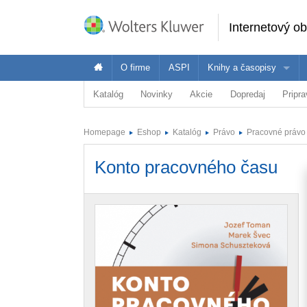
Internetový o
O firme
ASPI
Knihy a časopisy
Katalóg
Novinky
Akcie
Dopredaj
Pripr
Oblasť
Ponuka Wolters Kluwer je široká - pozrite 
Vybr
Právo
Homepage
Eshop
Katalóg
Právo
Pracovné právo
Ekonomika
Právnici
E
Dane a účtovníctvo
Konto pracovného času
Verejná správa
Školstvo a vzdelávanie
Zdravotníctvo
BOZP
ASPI Akadémia