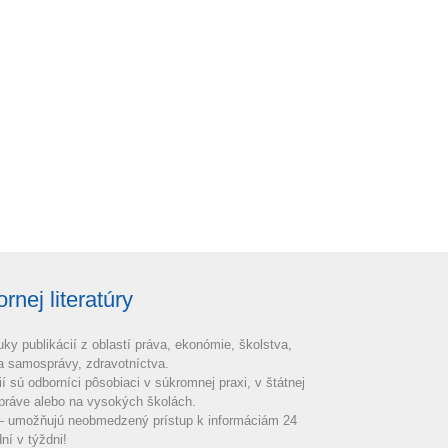
nej literatúry
uky publikácií z oblastí práva, ekonómie, školstva,
 a samosprávy, zdravotníctva.
ií sú odborníci pôsobiaci v súkromnej praxi, v štátnej
práve alebo na vysokých školách.
 – umožňujú neobmedzený prístup k informáciám 24
ní v týždni!