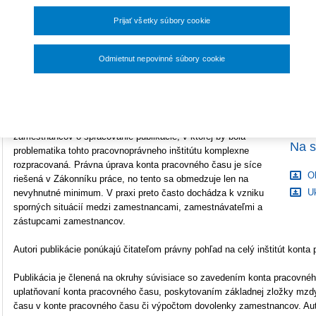
E
33,60 €
Počet strán
136
A
Prijať všetky súbory cookie
Typ produktu
E-kniha
Odmietnut nepovinné súbory cookie
ISBN
978-80-8168-631-3
Nastavenia súborov cookie
Novinka vydavateľstva Wolters Kluwer „Konto pracovného času“
reaguje na pretrvávajúci záujem zamestnávateľov a zástupcov
zamestnancov o spracovanie publikácie, v ktorej by bola
Na s
problematika tohto pracovnoprávneho inštitútu komplexne
rozpracovaná. Právna úprava konta pracovného času je síce
O
riešená v Zákonníku práce, no tento sa obmedzuje len na
Uk
nevyhnutné minimum. V praxi preto často dochádza k vzniku
sporných situácií medzi zamestnancami, zamestnávateľmi a
zástupcami zamestnancov.
Autori publikácie ponúkajú čitateľom právny pohľad na celý inštitút konta
Publikácia je členená na okruhy súvisiace so zavedením konta pracovnéh
uplatňovaní konta pracovného času, poskytovaním základnej zložky mzdy
času v konte pracovného času či výpočtom dovolenky zamestnancov. Aut