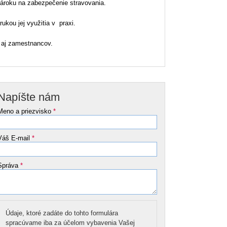
nároku na zabezpečenie stravovania.
ukou jej využitia v praxi.
 aj zamestnancov.
Napíšte nám
Meno a priezvisko
*
Váš E-mail
*
Správa
*
Údaje, ktoré zadáte do tohto formulára
spracúvame iba za účelom vybavenia Vašej