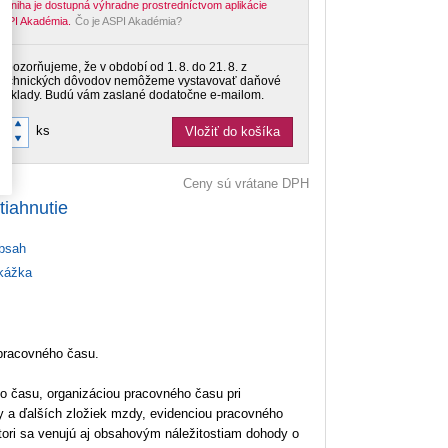
-kniha je dostupná výhradne prostredníctvom aplikácie
SPI Akadémia.
Čo je ASPI Akadémia?
Upozorňujeme, že v období od 1. 8. do 21. 8. z
technických dôvodov nemôžeme vystavovať daňové
doklady. Budú vám zaslané dodatočne e‑mailom.
ks
Vložiť do košíka
Ceny sú vrátane DPH
tiahnutie
bsah
ážka
 pracovného času.
o času, organizáciou pracovného času pri
 a ďalších zložiek mzdy, evidenciou pracovného
ori sa venujú aj obsahovým náležitostiam dohody o