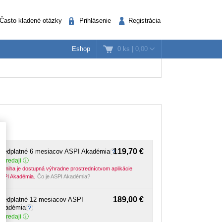
Často kladené otázky
Prihlásenie
Registrácia
0 ks
|
0,00
Eshop
k
nažéri
Verejná správa
119,70 €
Predplatné 6 mesiacov ASPI Akadémia
 predaji
-kniha je dostupná výhradne prostredníctvom aplikácie
SPI Akadémia.
Čo je ASPI Akadémia?
189,00 €
Predplatné 12 mesiacov ASPI
Akadémia
 predaji