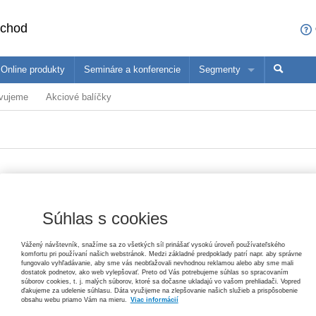
bchod
Online produkty
Semináre a konferencie
Segmenty
avujeme
Akciové balíčky
sa čo ponúkame profesionálom z vašej oblasti
ané produkty
Trh práce v ekonomických súvislostiach, 2. vydanie
Paulína Mihaľová, Janka Kottulová, Magdaléna Musilová, Michal Pálení
konómovia
Pedagógovia
Ma
25,20 €
Zákon o priestupkoch – komentár, 3. vydanie
Helena Spišiaková
79,80 €
Vydavateľ
Wolters Kluwer
Súhlas s cookies
V
Autor
Jozef Toman
,
Marek Švec
,
Simona
E
Ochrana základných práv
Vážený návštevník, snažíme sa zo všetkých síl prinášať vysokú úroveň používateľského
Schuszteková
A
Tomáš Ľalík, Ján Svák, Lívia Trellová, Vincent Bujňák
komfortu pri používaní našich webstránok. Medzi základné predpoklady patrí napr. aby správne
fungovalo vyhľadávanie, aby sme vás neobťažovali nevhodnou reklamou alebo aby sme mali
26,40 €
dostatok podnetov, ako web vylepšovať. Preto od Vás potrebujeme súhlas so spracovaním
Typ publikácie
praktická príručka
súborov cookies, t. j. malých súborov, ktoré sa dočasne ukladajú vo vašom prehliadači. Vopred
ďakujeme za udelenie súhlasu. Dáta využijeme na zlepšovanie našich služieb a prispôsobenie
Dátum vydania
5/2017
Pracovné právo v poznámkach s príkladmi, 3. vydanie
obsahu webu priamo Vám na mieru.
Viac informácií
V
Jana Žuľová, Marcel Dolobáč, Monika Minčičová