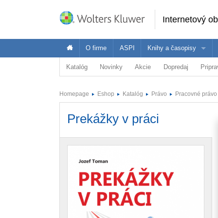
Internetový o
O firme
ASPI
Knihy a časopisy
Katalóg
Novinky
Akcie
Dopredaj
Pripr
Oblasť
Ponuka Wolters Kluwer je široká - pozrite 
Vybr
Právo
Homepage
Eshop
Katalóg
Právo
Pracovné právo
Ekonomika
Právnici
E
Dane a účtovníctvo
Prekážky v práci
Verejná správa
Školstvo a vzdelávanie
Zdravotníctvo
BOZP
ASPI Akadémia