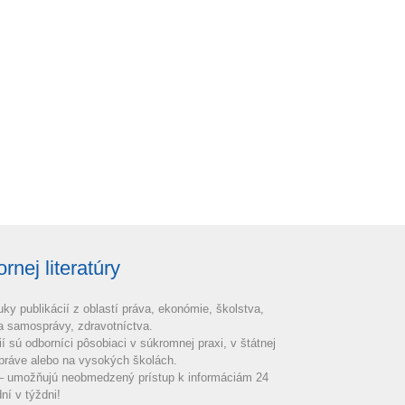
nej literatúry
uky publikácií z oblastí práva, ekonómie, školstva,
 a samosprávy, zdravotníctva.
ií sú odborníci pôsobiaci v súkromnej praxi, v štátnej
práve alebo na vysokých školách.
 – umožňujú neobmedzený prístup k informáciám 24
ní v týždni!