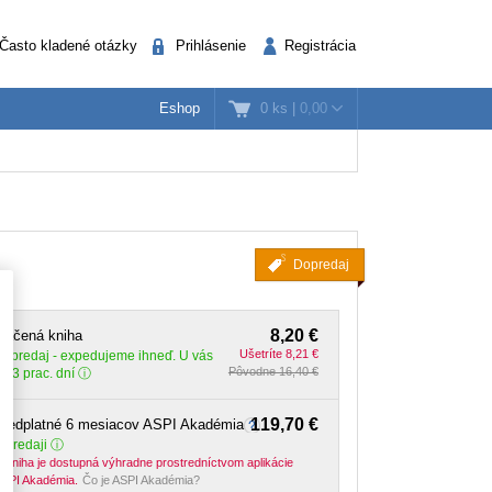
Často kladené otázky
Prihlásenie
Registrácia
0 ks
|
0,00
Eshop
k
nažéri
Verejná správa
Dopredaj
8,20 €
lačená kniha
Ušetríte 8,21 €
Dopredaj
- expedujeme ihneď. U vás
Pôvodne 16,40 €
o 3 prac. dní
119,70 €
Predplatné 6 mesiacov ASPI Akadémia
 predaji
-kniha je dostupná výhradne prostredníctvom aplikácie
SPI Akadémia.
Čo je ASPI Akadémia?