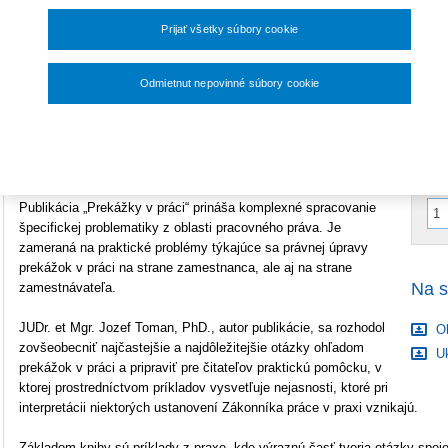
33,60 €
Prijať všetky súbory cookie
Počet strán
184
Rozmery
A5 (148x210mm)
V
Odmietnut nepovinné súbory cookie
E
A
Typ produktu
Tlačená kniha
Nastavenia súborov cookie
ISBN
978-80-8168-868-3
Publikácia „Prekážky v práci“ prináša komplexné spracovanie
špecifickej problematiky z oblasti pracovného práva. Je
zameraná na praktické problémy týkajúce sa právnej úpravy
prekážok v práci na strane zamestnanca, ale aj na strane
Na s
zamestnávateľa.
JUDr. et Mgr. Jozef Toman, PhD., autor publikácie, sa rozhodol
O
zovšeobecniť najčastejšie a najdôležitejšie otázky ohľadom
Uk
prekážok v práci a pripraviť pre čitateľov praktickú pomôcku, v
ktorej prostredníctvom príkladov vysvetľuje nejasnosti, ktoré pri
interpretácii niektorých ustanovení Zákonníka práce v praxi vznikajú.
Základom knihy sú príklady z praxe, kde výraznú časť tvoria otázky spoje