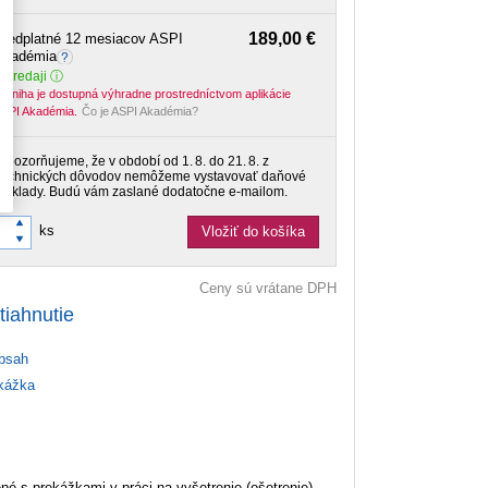
189,00 €
Predplatné 12 mesiacov ASPI
Akadémia
 predaji
-kniha je dostupná výhradne prostredníctvom aplikácie
SPI Akadémia.
Čo je ASPI Akadémia?
Upozorňujeme, že v období od 1. 8. do 21. 8. z
technických dôvodov nemôžeme vystavovať daňové
doklady. Budú vám zaslané dodatočne e‑mailom.
ks
Vložiť do košíka
Ceny sú vrátane DPH
tiahnutie
bsah
ážka
né s prekážkami v práci na vyšetrenie (ošetrenie),