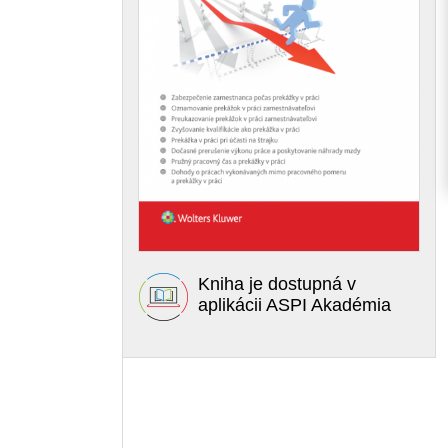
Kniha je dostupná v
aplikácii ASPI Akadémia