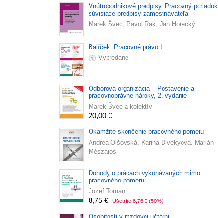
Vnútropodnikové predpisy. Pracovný poriadok
súvisiace predpisy zamestnávateľa
Marek Švec, Pavol Rak, Jan Horecký
Balíček: Pracovné právo I.
Vypredané
Odborová organizácia – Postavenie a
pracovnoprávne nároky, 2. vydanie
Marek Švec a kolektív
20,00 €
Okamžité skončenie pracovného pomeru
Andrea Olšovská, Karina Divékyová, Marián
Mészáros
Dohody o prácach vykonávaných mimo
pracovného pomeru
Jozef Toman
8,75 €
Ušetríte 8,76 €
(50%)
Osobitosti v mzdovej učtárni