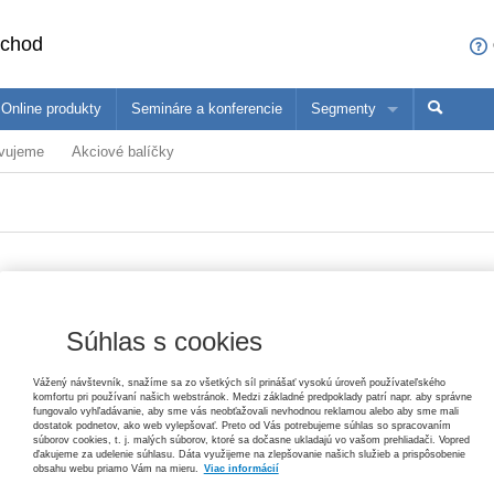
bchod
Online produkty
Semináre a konferencie
Segmenty
avujeme
Akciové balíčky
sa čo ponúkame profesionálom z vašej oblasti
ané produkty
Trh práce v ekonomických súvislostiach, 2. vydanie
Paulína Mihaľová, Janka Kottulová, Magdaléna Musilová, Michal Pálení
konómovia
Pedagógovia
Ma
25,20 €
Zákon o priestupkoch – komentár, 3. vydanie
Helena Spišiaková
79,80 €
Vydavateľ
Wolters Kluwer
Súhlas s cookies
T
Autor
Jozef Toman
d
Ochrana základných práv
Vážený návštevník, snažíme sa zo všetkých síl prinášať vysokú úroveň používateľského
Tomáš Ľalík, Ján Svák, Lívia Trellová, Vincent Bujňák
komfortu pri používaní našich webstránok. Medzi základné predpoklady patrí napr. aby správne
Typ publikácie
praktická príručka
fungovalo vyhľadávanie, aby sme vás neobťažovali nevhodnou reklamou alebo aby sme mali
26,40 €
dostatok podnetov, ako web vylepšovať. Preto od Vás potrebujeme súhlas so spracovaním
súborov cookies, t. j. malých súborov, ktoré sa dočasne ukladajú vo vašom prehliadači. Vopred
V
Dátum vydania
7/2018
ďakujeme za udelenie súhlasu. Dáta využijeme na zlepšovanie našich služieb a prispôsobenie
E
obsahu webu priamo Vám na mieru.
Viac informácií
Pracovné právo v poznámkach s príkladmi, 3. vydanie
A
Jana Žuľová, Marcel Dolobáč, Monika Minčičová
Väzba
mäkká