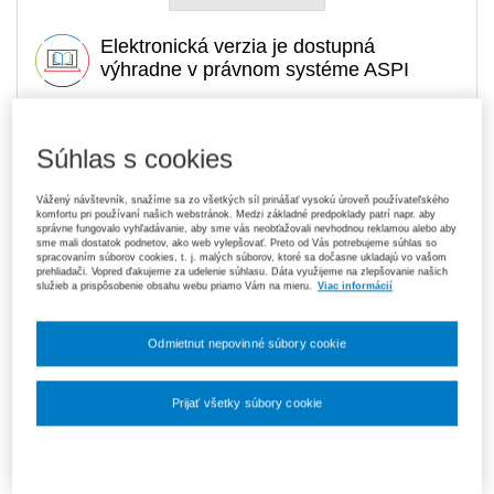
Elektronická verzia je dostupná
výhradne v právnom systéme ASPI
11,37 €
Súhlas s cookies
Tlačená kniha
Ušetríte 26,53 €
Dopredaj
- expedujeme ihneď. U vás do 3
Pôvodne 37,90 €
prac. dní
Vážený návštevník, snažíme sa zo všetkých síl prinášať vysokú úroveň používateľského
komfortu pri používaní našich webstránok. Medzi základné predpoklady patrí napr. aby
správne fungovalo vyhľadávanie, aby sme vás neobťažovali nevhodnou reklamou alebo aby
Upozorňujeme, že v období od 1. 8. do 21. 8. z technických
sme mali dostatok podnetov, ako web vylepšovať. Preto od Vás potrebujeme súhlas so
dôvodov nemôžeme vystavovať daňové doklady. Budú vám
spracovaním súborov cookies, t. j. malých súborov, ktoré sa dočasne ukladajú vo vašom
zaslané dodatočne e‑mailom.
prehliadači. Vopred ďakujeme za udelenie súhlasu. Dáta využijeme na zlepšovanie našich
služieb a prispôsobenie obsahu webu priamo Vám na mieru.
Viac informácií
ks
Vložiť do košíka
Odmietnut nepovinné súbory cookie
Ceny sú vrátane DPH
Na stiahnutie
Prijať všetky súbory cookie
Obsah
Nastavenia súborov cookie
Ukážka