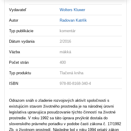
Vydavateľ
Wolters Kluwer
Autor
Radovan Katrlík
Typ publikácie
komentár
Dátum vydania
2/2016
Väzba
mäkká
Počet strán
400
Typ produktu
Tlačená kniha
ISBN
978-80-8168-340-4
Odrazom snáh o zladenie rozvojových aktivít spoločnosti s
existujúcim stavom životného prostredia je na národnej úrovni
legislatíva upravujúca posudzovanie týchto činností na životné
prostredie. V roku 1992 sa táto úprava prvýkrát dostala do
slovenského právneho poriadku v podobe časti zákona č. 17/1992
Zb. o životnom prostredí. Následne bol v roku 1994 prijatý zákon