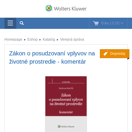
0 ks
|
0,00
Homepage
Eshop
Katalóg
Verejná správa
Zákon o posudzovaní vplyvov na
Dopredaj
životné prostredie - komentár