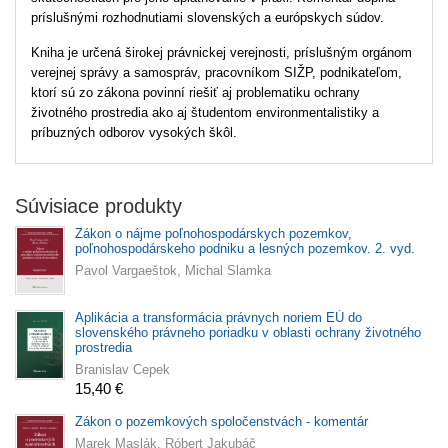
príslušnými rozhodnutiami slovenských a európskych súdov.
Kniha je určená širokej právnickej verejnosti, príslušným orgánom
verejnej správy a samospráv, pracovníkom SIŽP, podnikateľom,
ktorí sú zo zákona povinní riešiť aj problematiku ochrany
životného prostredia ako aj študentom environmentalistiky a
príbuzných odborov vysokých škôl.
Súvisiace produkty
Zákon o nájme poľnohospodárskych pozemkov,
poľnohospodárskeho podniku a lesných pozemkov. 2. vyd.
Pavol Vargaeštok, Michal Slamka
Aplikácia a transformácia právnych noriem EÚ do
slovenského právneho poriadku v oblasti ochrany životného
prostredia
Branislav Cepek
15,40 €
Zákon o pozemkových spoločenstvách - komentár
Marek Maslák, Róbert Jakubáč