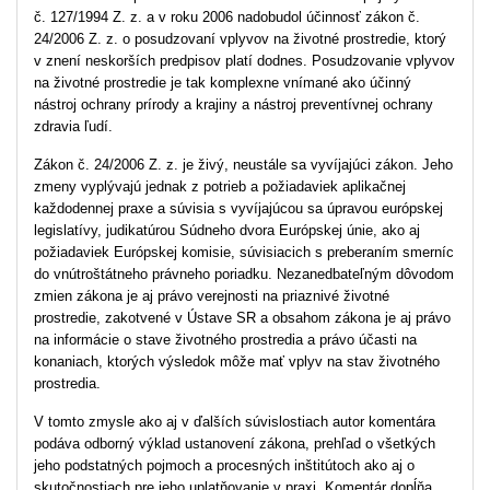
č. 127/1994 Z. z. a v roku 2006 nadobudol účinnosť zákon č.
24/2006 Z. z. o posudzovaní vplyvov na životné prostredie, ktorý
v znení neskorších predpisov platí dodnes. Posudzovanie vplyvov
na životné prostredie je tak komplexne vnímané ako účinný
nástroj ochrany prírody a krajiny a nástroj preventívnej ochrany
zdravia ľudí.
Zákon č. 24/2006 Z. z. je živý, neustále sa vyvíjajúci zákon. Jeho
zmeny vyplývajú jednak z potrieb a požiadaviek aplikačnej
každodennej praxe a súvisia s vyvíjajúcou sa úpravou európskej
legislatívy, judikatúrou Súdneho dvora Európskej únie, ako aj
požiadaviek Európskej komisie, súvisiacich s preberaním smerníc
do vnútroštátneho právneho poriadku. Nezanedbateľným dôvodom
zmien zákona je aj právo verejnosti na priaznivé životné
prostredie, zakotvené v Ústave SR a obsahom zákona je aj právo
na informácie o stave životného prostredia a právo účasti na
konaniach, ktorých výsledok môže mať vplyv na stav životného
prostredia.
V tomto zmysle ako aj v ďalších súvislostiach autor komentára
podáva odborný výklad ustanovení zákona, prehľad o všetkých
jeho podstatných pojmoch a procesných inštitútoch ako aj o
skutočnostiach pre jeho uplatňovanie v praxi. Komentár dopĺňa