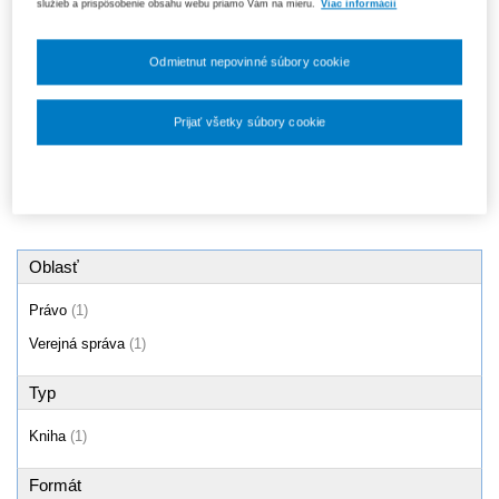
služieb a prispôsobenie obsahu webu priamo Vám na mieru.
Viac informácií
Verejná a štátna služba -
vybrané otázky
14,10 €
Odmietnut nepovinné súbory cookie
Prijať všetky súbory cookie
Produkty
1 - 1 / 1
Nastavenia súborov cookie
Oblasť
Právo
(1)
Verejná správa
(1)
Typ
Kniha
(1)
Formát