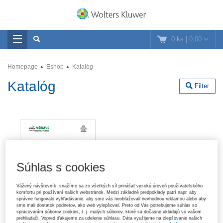
0 ks
|
0,00
Homepage
Eshop
Katalóg
Katalóg
Filter
Súhlas s cookies
Vážený návštevník, snažíme sa zo všetkých síl prinášať vysokú úroveň používateľského
komfortu pri používaní našich webstránok. Medzi základné predpoklady patrí napr. aby
správne fungovalo vyhľadávanie, aby sme vás neobťažovali nevhodnou reklamou alebo aby
sme mali dostatok podnetov, ako web vylepšovať. Preto od Vás potrebujeme súhlas so
spracovaním súborov cookies, t. j. malých súborov, ktoré sa dočasne ukladajú vo vašom
prehliadači. Vopred ďakujeme za udelenie súhlasu. Dáta využijeme na zlepšovanie našich