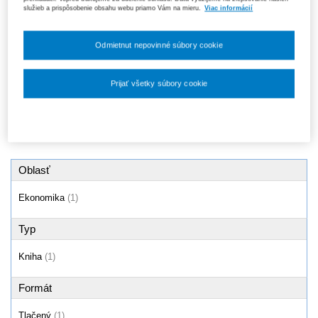
služieb a prispôsobenie obsahu webu priamo Vám na mieru.
Viac informácií
Ekonómia
Odmietnut nepovinné súbory cookie
Prijať všetky súbory cookie
Produkty
1 - 1 / 1
Nastavenia súborov cookie
Oblasť
Ekonomika
(1)
Typ
Kniha
(1)
Formát
Tlačený
(1)