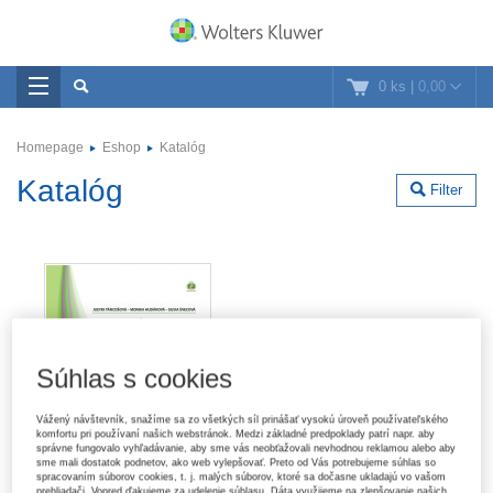
0 ks
|
0,00
Homepage
Eshop
Katalóg
Katalóg
Filter
Súhlas s cookies
Vážený návštevník, snažíme sa zo všetkých síl prinášať vysokú úroveň používateľského
komfortu pri používaní našich webstránok. Medzi základné predpoklady patrí napr. aby
správne fungovalo vyhľadávanie, aby sme vás neobťažovali nevhodnou reklamou alebo aby
sme mali dostatok podnetov, ako web vylepšovať. Preto od Vás potrebujeme súhlas so
spracovaním súborov cookies, t. j. malých súborov, ktoré sa dočasne ukladajú vo vašom
prehliadači. Vopred ďakujeme za udelenie súhlasu. Dáta využijeme na zlepšovanie našich