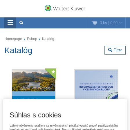
0 ks
|
0,00
Homepage
Eshop
Katalóg
Katalóg
Filter
Súhlas s cookies
Vážený návštevník, snažíme sa zo všetkých síl prinášať vysokú úroveň používateľského
komfortu pri používaní našich webstránok. Medzi základné predpoklady patrí napr. aby