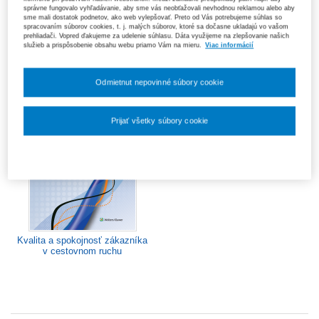
správne fungovalo vyhľadávanie, aby sme vás neobťažovali nevhodnou reklamou alebo aby
Informačné technológie v
Lexikón cestovného ruchu
sme mali dostatok podnetov, ako web vylepšovať. Preto od Vás potrebujeme súhlas so
cestovnom ruchu
spracovaním súborov cookies, t. j. malých súborov, ktoré sa dočasne ukladajú vo vašom
prehliadači. Vopred ďakujeme za udelenie súhlasu. Dáta využijeme na zlepšovanie našich
25,60 €
služieb a prispôsobenie obsahu webu priamo Vám na mieru.
Viac informácií
Odmietnut nepovinné súbory cookie
Prijať všetky súbory cookie
Nastavenia súborov cookie
Kvalita a spokojnosť zákazníka
v cestovnom ruchu