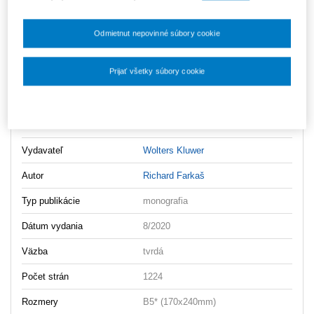
ks
Vložiť do košíka
Odmietnut nepovinné súbory cookie
Ceny sú vrátane DPH
Na stiahnutie
Prijať všetky súbory cookie
Obsah
Nastavenia súborov cookie
Ukážka
Vydavateľ
Wolters Kluwer
Autor
Richard Farkaš
Typ publikácie
monografia
Dátum vydania
8/2020
Väzba
tvrdá
Počet strán
1224
Rozmery
B5* (170x240mm)