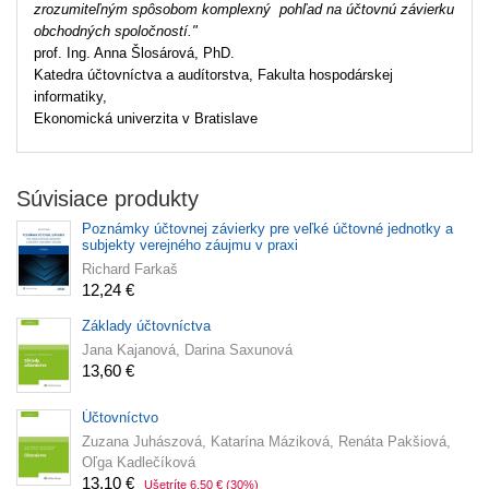
zrozumiteľným spôsobom komplexný pohľad na účtovnú závierku
obchodných spoločností."
prof. Ing. Anna Šlosárová, PhD.
Katedra účtovníctva a audítorstva, Fakulta hospodárskej
informatiky,
Ekonomická univerzita v Bratislave
Súvisiace produkty
Poznámky účtovnej závierky pre veľké účtovné jednotky a
subjekty verejného záujmu v praxi
Richard Farkaš
12,24 €
Základy účtovníctva
Jana Kajanová, Darina Saxunová
13,60 €
Účtovníctvo
Zuzana Juhászová, Katarína Máziková, Renáta Pakšiová,
Oľga Kadlečíková
13,10 €
Ušetríte 6,50 €
(30%)