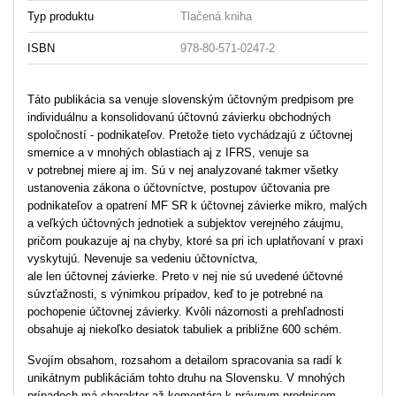
Typ produktu
Tlačená kniha
ISBN
978-80-571-0247-2
Táto publikácia sa venuje slovenským účtovným predpisom pre
individuálnu a konsolidovanú účtovnú závierku obchodných
spoločností - podnikateľov. Pretože tieto vychádzajú z účtovnej
smernice a v mnohých oblastiach aj z IFRS, venuje sa
v potrebnej miere aj im. Sú v nej analyzované takmer všetky
ustanovenia zákona o účtovníctve, postupov účtovania pre
podnikateľov a opatrení MF SR k účtovnej závierke mikro, malých
a veľkých účtovných jednotiek a subjektov verejného záujmu,
pričom poukazuje aj na chyby, ktoré sa pri ich uplatňovaní v praxi
vyskytujú. Nevenuje sa vedeniu účtovníctva,
ale len účtovnej závierke. Preto v nej nie sú uvedené účtovné
súvzťažnosti, s výnimkou prípadov, keď to je potrebné na
pochopenie účtovnej závierky. Kvôli názornosti a prehľadnosti
obsahuje aj niekoľko desiatok tabuliek a približne 600 schém.
Svojím obsahom, rozsahom a detailom spracovania sa radí k
unikátnym publikáciám tohto druhu na Slovensku. V mnohých
prípadoch má charakter až komentára k právnym predpisom.