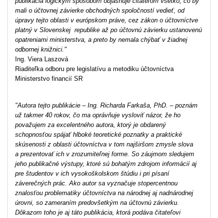
publikácia logickým spôsobom objasňuje čitateľom všetko, čo by
mali o účtovnej závierke obchodných spoločností vedieť, od
úpravy tejto oblasti v európskom práve, cez zákon o účtovníctve
platný v Slovenskej republike až po účtovnú závierku ustanovenú
opatreniami ministerstva, a preto by nemala chýbať v žiadnej
odbornej knižnici."
Ing. Viera Laszová
Riaditeľka odboru pre legislatívu a metodiku účtovníctva
Ministerstvo financií SR
"Autora tejto publikácie – Ing. Richarda Farkaša, PhD. – poznám
už takmer 40 rokov, čo ma oprávňuje vysloviť názor, že ho
považujem za excelentného autora, ktorý je obdarený
schopnosťou spájať hlboké teoretické poznatky a praktické
skúsenosti z oblasti účtovníctva v tom najširšom zmysle slova
a prezentovať ich v zrozumiteľnej forme. So záujmom sledujem
jeho publikačné výstupy, ktoré sú bohatým zdrojom informácií aj
pre študentov v ich vysokoškolskom štúdiu i pri písaní
záverečných prác. Ako autor sa vyznačuje stopercentnou
znalosťou problematiky účtovníctva na národnej aj nadnárodnej
úrovni, so zameraním predovšetkým na účtovnú závierku.
Dôkazom toho je aj táto publikácia, ktorá podáva čitateľovi