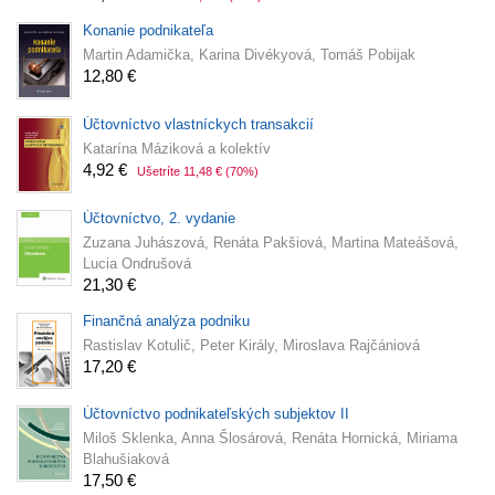
Konanie podnikateľa
Martin Adamička, Karina Divékyová, Tomáš Pobijak
12,80 €
Účtovníctvo vlastníckych transakcií
Katarína Máziková a kolektív
4,92 €
Ušetríte 11,48 €
(70%)
Účtovníctvo, 2. vydanie
Zuzana Juhászová, Renáta Pakšiová, Martina Mateášová,
Lucia Ondrušová
21,30 €
Finančná analýza podniku
Rastislav Kotulič, Peter Király, Miroslava Rajčániová
17,20 €
Účtovníctvo podnikateľských subjektov II
Miloš Sklenka, Anna Šlosárová, Renáta Hornická, Miriama
Blahušiaková
17,50 €