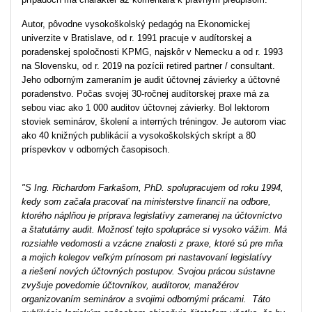
Autor, pôvodne vysokoškolský pedagóg na Ekonomickej
univerzite v Bratislave, od r. 1991 pracuje v audítorskej a
poradenskej spoločnosti KPMG, najskôr v Nemecku a od r. 1993
na Slovensku, od r. 2019 na pozícii retired partner / consultant.
Jeho odborným zameraním je audit účtovnej závierky a účtovné
poradenstvo. Počas svojej 30-ročnej audítorskej praxe má za
sebou viac ako 1 000 auditov účtovnej závierky. Bol lektorom
stoviek seminárov, školení a interných tréningov. Je autorom viac
ako 40 knižných publikácií a vysokoškolských skrípt a 80
príspevkov v odborných časopisoch.
"S Ing. Richardom Farkašom, PhD. spolupracujem od roku 1994,
kedy som začala pracovať na ministerstve financií na odbore,
ktorého náplňou je príprava legislatívy zameranej na účtovníctvo
a štatutárny audit. Možnosť tejto spolupráce si vysoko vážim. Má
rozsiahle vedomosti a vzácne znalosti z praxe, ktoré sú pre mňa
a mojich kolegov veľkým prínosom pri nastavovaní legislatívy
a riešení nových účtovných postupov. Svojou prácou sústavne
zvyšuje povedomie účtovníkov, audítorov, manažérov
organizovaním seminárov a svojimi odbornými prácami. Táto