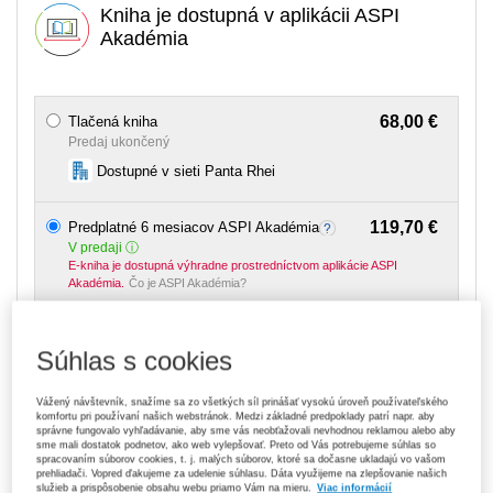
Kniha je dostupná v aplikácii ASPI
Akadémia
68,00 €
Tlačená kniha
Predaj ukončený
Dostupné v sieti Panta Rhei
119,70 €
Predplatné 6 mesiacov ASPI Akadémia
V predaji
E-kniha je dostupná výhradne prostredníctvom aplikácie ASPI
Akadémia.
Čo je ASPI Akadémia?
189,00 €
Predplatné 12 mesiacov ASPI Akadémia
Súhlas s cookies
V predaji
E-kniha je dostupná výhradne prostredníctvom aplikácie ASPI
Akadémia.
Čo je ASPI Akadémia?
Vážený návštevník, snažíme sa zo všetkých síl prinášať vysokú úroveň používateľského
komfortu pri používaní našich webstránok. Medzi základné predpoklady patrí napr. aby
správne fungovalo vyhľadávanie, aby sme vás neobťažovali nevhodnou reklamou alebo aby
Upozorňujeme, že v období od 1. 8. do 21. 8. z technických
sme mali dostatok podnetov, ako web vylepšovať. Preto od Vás potrebujeme súhlas so
dôvodov nemôžeme vystavovať daňové doklady. Budú vám
spracovaním súborov cookies, t. j. malých súborov, ktoré sa dočasne ukladajú vo vašom
zaslané dodatočne e‑mailom.
prehliadači. Vopred ďakujeme za udelenie súhlasu. Dáta využijeme na zlepšovanie našich
služieb a prispôsobenie obsahu webu priamo Vám na mieru.
Viac informácií