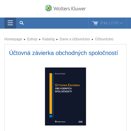
0 ks
|
0,00
Homepage
Eshop
Katalóg
Dane a účtovníctvo
Účtovníctvo
Účtovná závierka obchodných spoločností