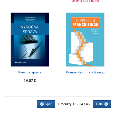
Ušetríte 8,15 €
(50%)
Výročná správa
Kompendium franchisingu
19,62 €
Späť
Produkty
13 - 24 / 46
Ďalej