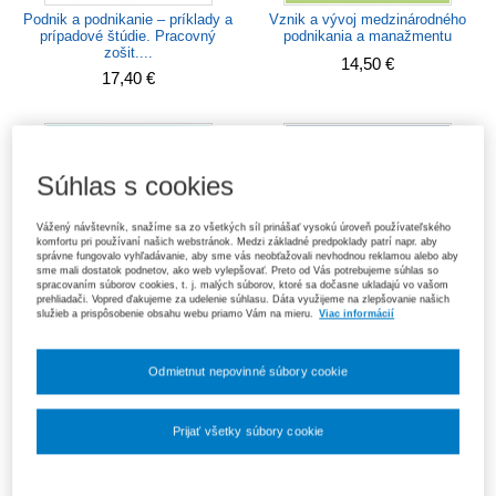
Podnik a podnikanie – príklady a
Vznik a vývoj medzinárodného
prípadové štúdie. Pracovný
podnikania a manažmentu
zošit....
14,50 €
17,40 €
Súhlas s cookies
Vážený návštevník, snažíme sa zo všetkých síl prinášať vysokú úroveň používateľského
komfortu pri používaní našich webstránok. Medzi základné predpoklady patrí napr. aby
správne fungovalo vyhľadávanie, aby sme vás neobťažovali nevhodnou reklamou alebo aby
sme mali dostatok podnetov, ako web vylepšovať. Preto od Vás potrebujeme súhlas so
spracovaním súborov cookies, t. j. malých súborov, ktoré sa dočasne ukladajú vo vašom
prehliadači. Vopred ďakujeme za udelenie súhlasu. Dáta využijeme na zlepšovanie našich
služieb a prispôsobenie obsahu webu priamo Vám na mieru.
Viac informácií
Odmietnut nepovinné súbory cookie
Cestovný ruch v ekonomike a
Nákladový controlling
spoločnosti
14,10 €
Prijať všetky súbory cookie
Nastavenia súborov cookie