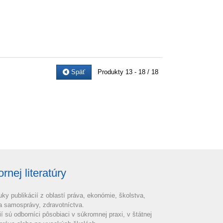
Späť
Produkty
13 - 18 / 18
nej literatúry
uky publikácií z oblastí práva, ekonómie, školstva,
 a samosprávy, zdravotníctva.
ií sú odborníci pôsobiaci v súkromnej praxi, v štátnej