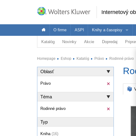
Internetový o
O firme
ASPI
Knihy a časopisy
Katalóg
Novinky
Akcie
Dopredaj
Pripr
Oblasť
Ponuka Wolters Kluwer je široká - pozrite 
Vybr
Právo
Homepage
Eshop
Katalóg
Právo
Rodinné právo
Ekonomika
Právnici
E
Ro
Oblasť
Dane a účtovníctvo
Verejná správa
Právo
Školstvo a vzdelávanie
V
Téma
Zdravotníctvo
BOZP
Rodinné právo
ASPI Akadémia
Typ
Kniha
(16)