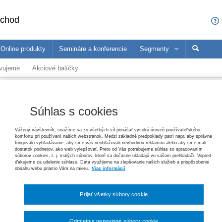
bchod
Online produkty
Semináre a konferencie
Segmenty
avujeme
Akciové balíčky
sa čo ponúkame profesionálom z vašej oblasti
ané produkty
Trh práce v ekonomických súvislostiach, 2. vydanie
Paulína Mihaľová, Janka Kottulová, Magdaléna Musilová, Michal Pálení
konómovia
Pedagógovia
Ma
25,20 €
Súhlas s cookies
dinné právo
Zákon o priestupkoch – komentár, 3. vydanie
Vážený návštevník, snažíme sa zo všetkých síl prinášať vysokú úroveň používateľského
Helena Spišiaková
komfortu pri používaní našich webstránok. Medzi základné predpoklady patrí napr. aby správne
fungovalo vyhľadávanie, aby sme vás neobťažovali nevhodnou reklamou alebo aby sme mali
šetko
Akcie
Novinky
Pripravujeme
Dopr
79,80 €
dostatok podnetov, ako web vylepšovať. Preto od Vás potrebujeme súhlas so spracovaním
súborov cookies, t. j. malých súborov, ktoré sa dočasne ukladajú vo vašom prehliadači. Vopred
ďakujeme za udelenie súhlasu. Dáta využijeme na zlepšovanie našich služieb a prispôsobenie
obsahu webu priamo Vám na mieru.
Viac informácií
Ochrana základných práv
Tomáš Ľalík, Ján Svák, Lívia Trellová, Vincent Bujňák
26,40 €
Prijať všetky súbory cookie
Pracovné právo v poznámkach s príkladmi, 3. vydanie
Jana Žuľová, Marcel Dolobáč, Monika Minčičová
Odmietnut nepovinné súbory cookie