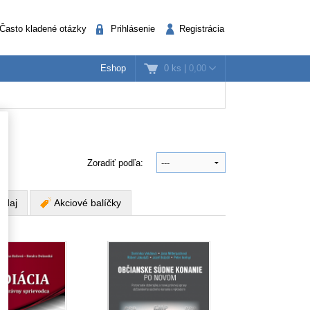
Často kladené otázky
Prihlásenie
Registrácia
0 ks
|
0,00
Eshop
k
nažéri
Verejná správa
Zoradiť podľa:
edaj
Akciové balíčky