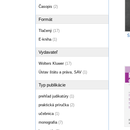
Časopis
(2)
Formát
Tlačený
(17)
Š
E-kniha
(1)
Vydavateľ
Wolters Kluwer
(17)
Ústav štátu a práva, SAV
(1)
Typ publikácie
prehľad judikatúry
(1)
praktická príručka
(2)
učebnica
(1)
monografia
(7)