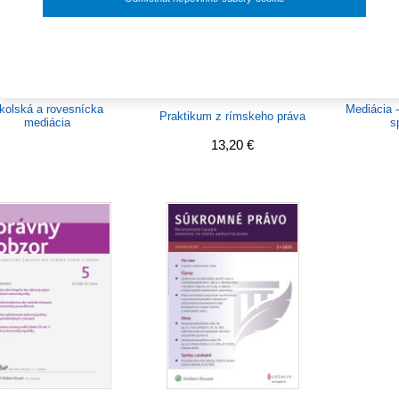
33,60 €
Nastavenia súborov cookie
kolská a rovesnícka
Mediácia 
Praktikum z rímskeho práva
mediácia
s
13,20 €