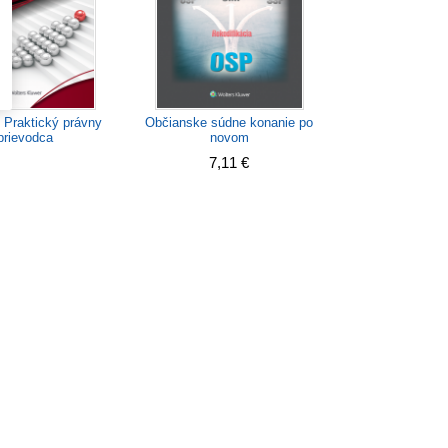
- Praktický právny
Občianske súdne konanie po
prievodca
novom
7,11 €