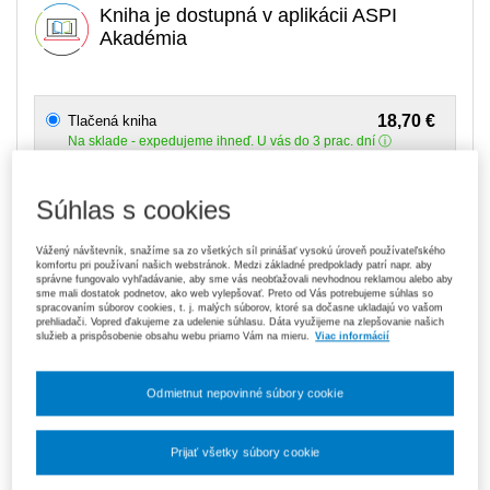
Kniha je dostupná v aplikácii ASPI
Akadémia
18,70 €
Tlačená kniha
Na sklade
- expedujeme ihneď. U vás do 3 prac. dní
119,70 €
Predplatné 6 mesiacov ASPI Akadémia
Súhlas s cookies
V predaji
E-kniha je dostupná výhradne prostredníctvom aplikácie ASPI
Akadémia.
Čo je ASPI Akadémia?
Vážený návštevník, snažíme sa zo všetkých síl prinášať vysokú úroveň používateľského
komfortu pri používaní našich webstránok. Medzi základné predpoklady patrí napr. aby
správne fungovalo vyhľadávanie, aby sme vás neobťažovali nevhodnou reklamou alebo aby
sme mali dostatok podnetov, ako web vylepšovať. Preto od Vás potrebujeme súhlas so
189,00 €
Predplatné 12 mesiacov ASPI Akadémia
spracovaním súborov cookies, t. j. malých súborov, ktoré sa dočasne ukladajú vo vašom
V predaji
prehliadači. Vopred ďakujeme za udelenie súhlasu. Dáta využijeme na zlepšovanie našich
E-kniha je dostupná výhradne prostredníctvom aplikácie ASPI
služieb a prispôsobenie obsahu webu priamo Vám na mieru.
Viac informácií
Akadémia.
Čo je ASPI Akadémia?
Odmietnut nepovinné súbory cookie
Upozorňujeme, že v období od 1. 8. do 21. 8. z technických
dôvodov nemôžeme vystavovať daňové doklady. Budú vám
zaslané dodatočne e‑mailom.
Prijať všetky súbory cookie
ks
Vložiť do košíka