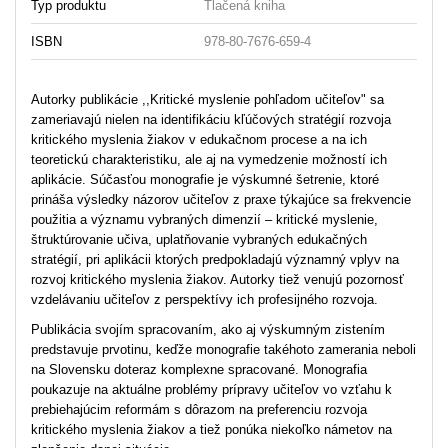
Typ produktu
Tlačená kniha
ISBN
978-80-7676-659-4
Autorky publikácie ,,Kritické myslenie pohľadom učiteľov" sa
zameriavajú nielen na identifikáciu kľúčových stratégií rozvoja
kritického myslenia žiakov v edukačnom procese a na ich
teoretickú charakteristiku, ale aj na vymedzenie možností ich
aplikácie. Súčasťou monografie je výskumné šetrenie, ktoré
prináša výsledky názorov učiteľov z praxe týkajúce sa frekvencie
použitia a významu vybraných dimenzií – kritické myslenie,
štruktúrovanie učiva, uplatňovanie vybraných edukačných
stratégií, pri aplikácii ktorých predpokladajú významný vplyv na
rozvoj kritického myslenia žiakov. Autorky tiež venujú pozornosť
vzdelávaniu učiteľov z perspektívy ich profesijného rozvoja.
Publikácia svojím spracovaním, ako aj výskumným zistením
predstavuje prvotinu, keďže monografie takéhoto zamerania neboli
na Slovensku doteraz komplexne spracované. Monografia
poukazuje na aktuálne problémy prípravy učiteľov vo vzťahu k
prebiehajúcim reformám s dôrazom na preferenciu rozvoja
kritického myslenia žiakov a tiež ponúka niekoľko námetov na