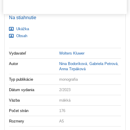
Nastavenia súborov cookie
Ceny sú vrátane DPH
Na stiahnutie
Ukážka
Obsah
Vydavateľ
Wolters Kluwer
Autor
Nina Bodoríková
,
Gabriela Petrová
,
Anna Tirpáková
Typ publikácie
monografia
Dátum vydania
2/2023
Väzba
mäkká
Počet strán
176
Rozmery
A5