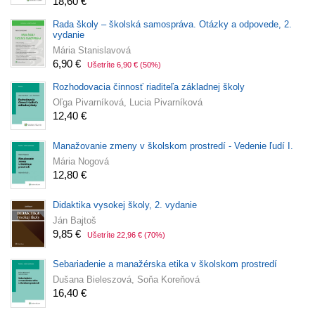
18,60 €
Rada školy – školská samospráva. Otázky a odpovede, 2.
vydanie
Mária Stanislavová
6,90 €
Ušetríte 6,90 €
(50%)
Rozhodovacia činnosť riaditeľa základnej školy
Oľga Pivarníková, Lucia Pivarníková
12,40 €
Manažovanie zmeny v školskom prostredí - Vedenie ľudí I.
Mária Nogová
12,80 €
Didaktika vysokej školy, 2. vydanie
Ján Bajtoš
9,85 €
Ušetríte 22,96 €
(70%)
Sebariadenie a manažérska etika v školskom prostredí
Dušana Bieleszová, Soňa Koreňová
16,40 €