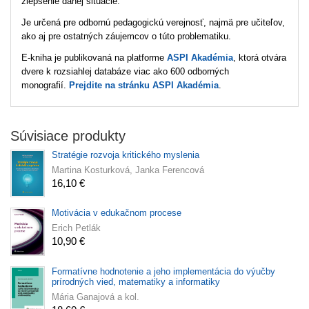
zlepšenie danej situácie.
Je určená pre odbornú pedagogickú verejnosť, najmä pre učiteľov,
ako aj pre ostatných záujemcov o túto problematiku.
E‑kniha je publikovaná na platforme
ASPI Akadémia
, ktorá otvára
dvere k rozsiahlej databáze viac ako 600 odborných
monografií.
Prejdite na stránku ASPI Akadémia
.
Súvisiace produkty
Stratégie rozvoja kritického myslenia
Martina Kosturková, Janka Ferencová
16,10 €
Motivácia v edukačnom procese
Erich Petlák
10,90 €
Formatívne hodnotenie a jeho implementácia do výučby
prírodných vied, matematiky a informatiky
Mária Ganajová a kol.