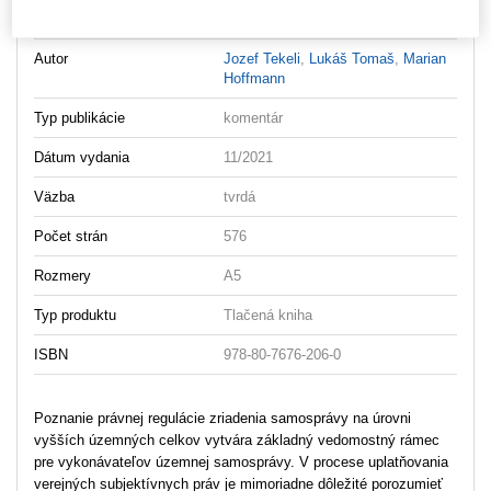
Vydavateľ
Wolters Kluwer
Autor
Jozef Tekeli
,
Lukáš Tomaš
,
Marian
Hoffmann
Typ publikácie
komentár
Dátum vydania
11/2021
Väzba
tvrdá
Počet strán
576
Rozmery
A5
Typ produktu
Tlačená kniha
ISBN
978-80-7676-206-0
Poznanie právnej regulácie zriadenia samosprávy na úrovni
vyšších územných celkov vytvára základný vedomostný rámec
pre vykonávateľov územnej samosprávy. V procese uplatňovania
verejných subjektívnych práv je mimoriadne dôležité porozumieť