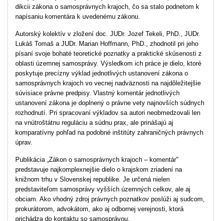
dikcii zákona o samosprávnych krajoch, čo sa stalo podnetom k
napísaniu komentára k uvedenému zákonu.
Autorský kolektív v zložení doc. JUDr. Jozef Tekeli, PhD., JUDr.
Lukáš Tomaš a JUDr. Marian Hoffmann, PhD., zhodnotil pri jeho
písaní svoje bohaté teoretické poznatky a praktické skúsenosti z
oblasti územnej samosprávy. Výsledkom ich práce je dielo, ktoré
poskytuje precízny výklad jednotlivých ustanovení zákona o
samosprávnych krajoch vo vecnej nadväznosti na najdôležitejšie
súvisiace právne predpisy. Vlastný komentár jednotlivých
ustanovení zákona je doplnený o právne vety najnovších súdnych
rozhodnutí. Pri spracovaní výkladov sa autori neobmedzovali len
na vnútroštátnu reguláciu a súdnu prax, ale prinášajú aj
komparatívny pohľad na podobné inštitúty zahraničných právnych
úprav.
Publikácia „Zákon o samosprávnych krajoch – komentár"
predstavuje najkomplexnejšie dielo o krajskom zriadení na
knižnom trhu v Slovenskej republike. Je určená nielen
predstaviteľom samosprávy vyšších územných celkov, ale aj
obciam. Ako vhodný zdroj právnych poznatkov poslúži aj sudcom,
prokurátorom, advokátom, ako aj odbornej verejnosti, ktorá
prichádza do kontaktu so samosprávou.