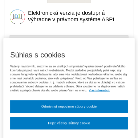
Elektronická verzia je dostupná
výhradne v právnom systéme ASPI
72,50 €
Tlačená kniha
Na sklade
- expedujeme ihneď. U vás do 3 prac. dní
Súhlas s cookies
Upozorňujeme, že v období od 1. 8. do 21. 8. z technických
dôvodov nemôžeme vystavovať daňové doklady. Budú vám
Vážený návštevník, snažíme sa zo všetkých síl prinášať vysokú úroveň používateľského
komfortu pri používaní našich webstránok. Medzi základné predpoklady patrí napr. aby
zaslané dodatočne e‑mailom.
správne fungovalo vyhľadávanie, aby sme vás neobťažovali nevhodnou reklamou alebo aby
sme mali dostatok podnetov, ako web vylepšovať. Preto od Vás potrebujeme súhlas so
ks
Vložiť do košíka
spracovaním súborov cookies, t. j. malých súborov, ktoré sa dočasne ukladajú vo vašom
prehliadači. Vopred ďakujeme za udelenie súhlasu. Dáta využijeme na zlepšovanie našich
služieb a prispôsobenie obsahu webu priamo Vám na mieru.
Viac informácií
Ceny sú vrátane DPH
Na stiahnutie
Odmietnut nepovinné súbory cookie
Ukážka
Prijať všetky súbory cookie
Obsah
Nastavenia súborov cookie