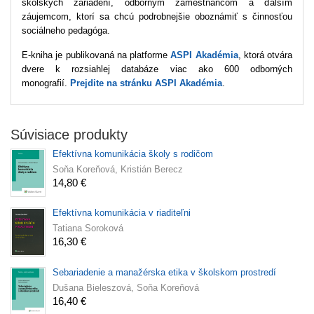
školských zariadení, odborným zamestnancom a ďalším
záujemcom, ktorí sa chcú podrobnejšie oboznámiť s činnosťou
sociálneho pedagóga.
E‑kniha je publikovaná na platforme
ASPI Akadémia
, ktorá otvára
dvere k rozsiahlej databáze viac ako 600 odborných
monografií.
Prejdite na stránku ASPI Akadémia
.
Súvisiace produkty
Efektívna komunikácia školy s rodičom
Soňa Koreňová, Kristián Berecz
14,80 €
Efektívna komunikácia v riaditeľni
Tatiana Soroková
16,30 €
Sebariadenie a manažérska etika v školskom prostredí
Dušana Bieleszová, Soňa Koreňová
16,40 €