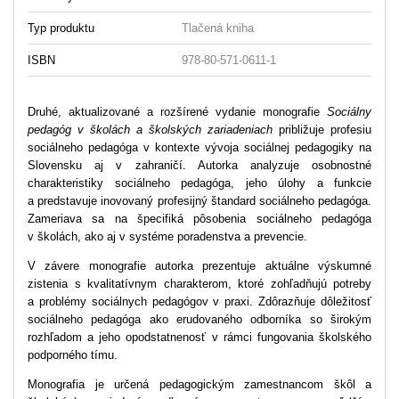
Typ produktu
Tlačená kniha
ISBN
978-80-571-0611-1
Druhé, aktualizované a rozšírené vydanie monografie
Sociálny
pedagóg v školách a školských zariadeniach
približuje profesiu
sociálneho pedagóga v kontexte vývoja sociálnej pedagogiky na
Slovensku aj v zahraničí. Autorka analyzuje osobnostné
charakteristiky sociálneho pedagóga, jeho úlohy a funkcie
a predstavuje inovovaný profesijný štandard sociálneho pedagóga.
Zameriava sa na špecifiká pôsobenia sociálneho pedagóga
v školách, ako aj v systéme poradenstva a prevencie.
V závere monografie autorka prezentuje aktuálne výskumné
zistenia s kvalitatívnym charakterom, ktoré zohľadňujú potreby
a problémy sociálnych pedagógov v praxi. Zdôrazňuje dôležitosť
sociálneho pedagóga ako erudovaného odborníka so širokým
rozhľadom a jeho opodstatnenosť v rámci fungovania školského
podporného tímu.
Monografia je určená pedagogickým zamestnancom škôl a