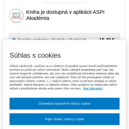
Kniha je dostupná v aplikácii ASPI
Akadémia
16,40 €
Sociálny pedagóg v školách a školských
zariadeniach, 2. vydanie
Na sklade
- expedujeme ihneď. U vás do 3 prac. dní
Súhlas s cookies
119,70 €
Predplatné 6 mesiacov ASPI Akadémia
Vážený návštevník, snažíme sa zo všetkých síl prinášať vysokú úroveň používateľského
V predaji
komfortu pri používaní našich webstránok. Medzi základné predpoklady patrí napr. aby
E-kniha je dostupná výhradne prostredníctvom aplikácie ASPI
správne fungovalo vyhľadávanie, aby sme vás neobťažovali nevhodnou reklamou alebo aby
sme mali dostatok podnetov, ako web vylepšovať. Preto od Vás potrebujeme súhlas so
Akadémia.
Čo je ASPI Akadémia?
spracovaním súborov cookies, t. j. malých súborov, ktoré sa dočasne ukladajú vo vašom
prehliadači. Vopred ďakujeme za udelenie súhlasu. Dáta využijeme na zlepšovanie našich
služieb a prispôsobenie obsahu webu priamo Vám na mieru.
Viac informácií
189,00 €
Predplatné 12 mesiacov ASPI Akadémia
V predaji
E-kniha je dostupná výhradne prostredníctvom aplikácie ASPI
Odmietnut nepovinné súbory cookie
Akadémia.
Čo je ASPI Akadémia?
Upozorňujeme, že v období od 1. 8. do 21. 8. z technických
Prijať všetky súbory cookie
dôvodov nemôžeme vystavovať daňové doklady. Budú vám
zaslané dodatočne e‑mailom.