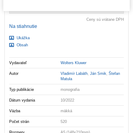
ks
Vložiť do košíka
Ceny sú vrátane DPH
Na stiahnutie
Ukážka
Obsah
Vydavateľ
Wolters Kluwer
Autor
Vladimír Labáth
,
Ján Smik
,
Štefan
Matula
Typ publikácie
monografia
Dátum vydania
10/2022
Väzba
mäkká
Počet strán
520
Rozmery
A5 (148x210mm)