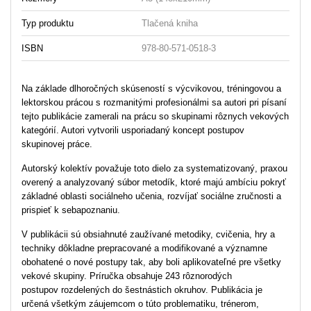
Typ produktu
Tlačená kniha
ISBN
978-80-571-0518-3
Na základe dlhoročných skúseností s výcvikovou, tréningovou a
lektorskou prácou s rozmanitými profesionálmi sa autori pri písaní
tejto publikácie zamerali na prácu so skupinami rôznych vekových
kategórií. Autori vytvorili usporiadaný koncept postupov
skupinovej práce.
Autorský kolektív považuje toto dielo za systematizovaný, praxou
overený a analyzovaný súbor metodík, ktoré majú ambíciu pokryť
základné oblasti sociálneho učenia, rozvíjať sociálne zručnosti a
prispieť k sebapoznaniu.
V publikácii sú obsiahnuté zaužívané metodiky, cvičenia, hry a
techniky dôkladne prepracované a modifikované a významne
obohatené o nové postupy tak, aby boli aplikovateľné pre všetky
vekové skupiny. Príručka obsahuje 243 rôznorodých
postupov rozdelených do šestnástich okruhov. Publikácia je
určená všetkým záujemcom o túto problematiku, trénerom,