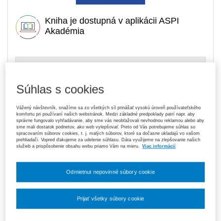
Kniha je dostupná v aplikácii ASPI
Akadémia
28,60 €
Tlačená kniha
Na sklade
- expedujeme ihneď. U vás do 3 prac. dní
Súhlas s cookies
119,70 €
Predplatné 6 mesiacov ASPI Akadémia
Vážený návštevník, snažíme sa zo všetkých síl prinášať vysokú úroveň používateľského
V predaji
komfortu pri používaní našich webstránok. Medzi základné predpoklady patrí napr. aby
E-kniha je dostupná výhradne prostredníctvom aplikácie ASPI
správne fungovalo vyhľadávanie, aby sme vás neobťažovali nevhodnou reklamou alebo aby
Akadémia.
Čo je ASPI Akadémia?
sme mali dostatok podnetov, ako web vylepšovať. Preto od Vás potrebujeme súhlas so
spracovaním súborov cookies, t. j. malých súborov, ktoré sa dočasne ukladajú vo vašom
prehliadači. Vopred ďakujeme za udelenie súhlasu. Dáta využijeme na zlepšovanie našich
služieb a prispôsobenie obsahu webu priamo Vám na mieru.
Viac informácií
189,00 €
Predplatné 12 mesiacov ASPI Akadémia
V predaji
E-kniha je dostupná výhradne prostredníctvom aplikácie ASPI
Odmietnut nepovinné súbory cookie
Akadémia.
Čo je ASPI Akadémia?
Upozorňujeme, že v období od 1. 8. do 21. 8. z technických
Prijať všetky súbory cookie
dôvodov nemôžeme vystavovať daňové doklady. Budú vám
zaslané dodatočne e‑mailom.
Nastavenia súborov cookie