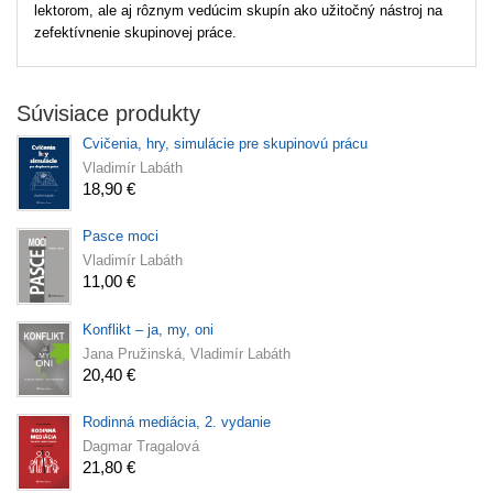
lektorom, ale aj rôznym vedúcim skupín ako užitočný nástroj na
zefektívnenie skupinovej práce.
Súvisiace produkty
Cvičenia, hry, simulácie pre skupinovú prácu
Vladimír Labáth
18,90 €
Pasce moci
Vladimír Labáth
11,00 €
Konflikt – ja, my, oni
Jana Pružinská, Vladimír Labáth
20,40 €
Rodinná mediácia, 2. vydanie
Dagmar Tragalová
21,80 €